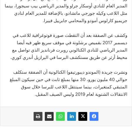
المدير العام للنادي أوسكار جراو والمدير الرياضي بيب سيجورا، بينما
مثل اللاعب وكيله جورجي ماتشادو، بالإضافة للمدير العام لنادي
جريميو كارلوس أمودو والمحامي جابرييل فييرا.
وكشف عن الصفقة بعد أن التقطت صورة فوتوغرافية للاعب في
ديسمبر 2017 بقميص برشلونة في موقف سريع ظهر فيه أيضا
المدير الرياضي للنادي الكتالوني روبرت فرنانديز الذي تواصل مع
محيط أرثر عن طريق مستكشف البرسا في البرازيل أندري كوري.
ونشرت جريدة (الموندو ديبورتيفو) الكتالونية أن الصفقة ستكلف
حوالي 40 مليون يورو، 30 منها بمبلغ ثابت في حين سيكون المبلغ
المتبقي كمتغيرات، بينما سينتقل اللاعب للبرسا خلال سوق
الانتقالات الشتوية لعام 2019 وليس الصيف المقبل.