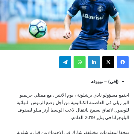
فيسبوك
‫X
لينكدإن
واتساب
تيلقرام
(إفي) – توووفه
اجتمع مسؤولو نادي برشلونة ، يوم الاثنين، مع ممثلي جريميو
البرازيلي في العاصمة الكتالونية من أجل وضع الرتوش النهائية
للوصول لاتفاق يسمح بانتقال لاعب الوسط أرثر ميلو لصفوف
البلوجرانا في يناير 2019 القادم.
ووفقا لمعلومات مختلفة، شارك في الاجتماع من قبل برشلونة