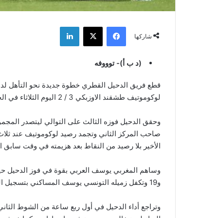
فيسبوك
‫X
لينكدإن
شاركها
(د ب أ)- توووفه
قطع فريق الدحيل القطري خطوة جديدة نحو التأهل لدو
لوكوموتيف طشقند الاوزبكي 3 / 2 اليوم الثلاثاء في الجولة الثالثة من مباريات المجموعة الثانية.
وحقق الدحيل فوزه الثالث على التوالي ليتصدر المجموع
صاحب المركز الثاني وتجمد رصيد لوكوموتيف عند ثلاث 
الأخير بلا رصيد من النقاط بعد هزيمته في وقت سابق ال
وساهم المغربي يوسف العربي بقوة في فوز الدحيل حيث
و19 وتكفل زميله التونسي يوسف المساكني بتسجيل الهدف الثالث في الدقيقة 25.
وتراجع أداء الدحيل في أول ربع ساعة من الشوط الثا