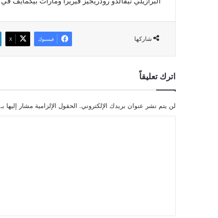
البرازيلي نيفالدو رودريجيز فيريرا ومارات بيكمايف في الدقيق
شاركها
فيسبوك
‫X
اترك تعليقاً
لن يتم نشر عنوان بريدك الإلكتروني.
الحقول الإلزامية مشار إليها بـ
ا
ل
ت
ع
ل
ي
ق