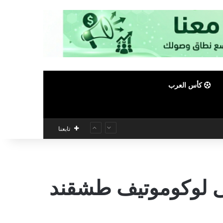
كأس العرب
تابعنا
لى لوكوموتيف طشقند