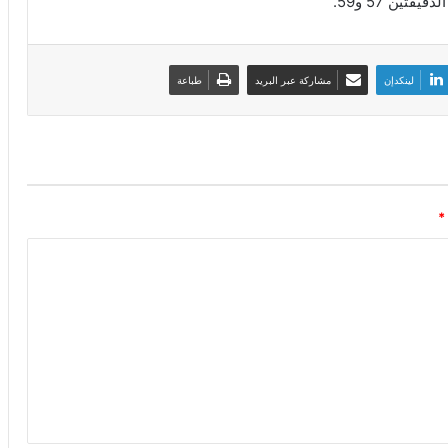
تين 57 و59.
لينكدإن
مشاركة عبر البريد
طباعة
*