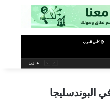
كأس العرب
تابعنا
ي البوندسليجا