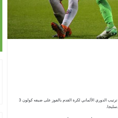
ابتعد فريق فيردر بريمن خطوة عن دائرة الخطر بجدول ترتيب الدوري الألماني لكرة القدم بالفوز على ضيفه كولون 3