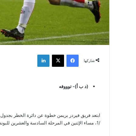
فيسبوك
‫X
لينكدإن
شاركها
(د ب أ)- توووفه
/1، مساء الإثنين في المرحلة السادسة والعشرين للبوندسليجا.