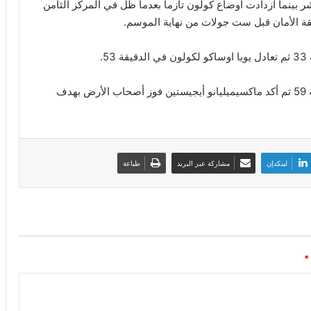
لمركز الثالث عشر بينما ازدادت أوضاع كولون تأزما بعدما ظل في المركز الثامن
.
وأضاف ميلوت ريشكا الهدف الثاني لبريمن في الدقيقة 59 ثم أكد ماكسيميليانو أيجيستين فوز أصحاب الأرض بهدف
لينكدإن
مشاركة عبر البريد
طباعة
*