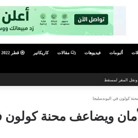
لات
ألبومات
فيديوهات
مقالات
كاريكاتير
قطر 2022
ي ونقل المقر لمسقط
نة كولون في البوندسليجا
مان ويضاعف محنة كولون ف