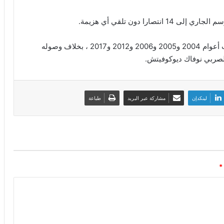
را دون تلقي أي هزيمة.
وسبق وتوج السويسري ببطولة إنديان ويلز خمس مرات أعوام 2004 و2005 و2006 و2012 و2017 ، بخلاف وصوله
لينكدإن
مشاركة عبر البريد
طباعة
*