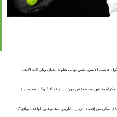
عالميا، الاثنين، لثمن نهائي بطولة إنديان ويلز ذات الألف
وصعد فيدرير لثمن النهائي بعد الفوز على الصربي فيليب كراينوفيتش بمجموعتين دون رد بواقع 6-2 و6-1 بعد مباراة
وسيلتقي فيدرير في ثمن النهائي مع جيريمي شاردي الذي تمكن من إقصاء أدريان مانارينو بمجموعتين لواحدة بواقع 7-