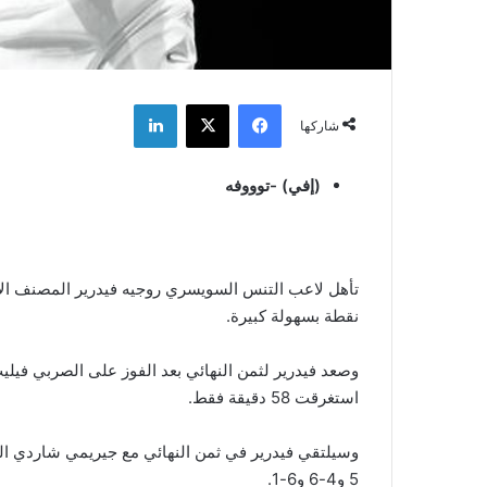
فيسبوك
‫X
لينكدإن
شاركها
(إفي) -توووفه
تأهل لاعب التنس السويسري روجيه فيدرير المصنف الأول 
نقطة بسهولة كبيرة.
استغرقت 58 دقيقة فقط.
5 و4-6 و6-1.