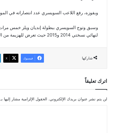
وبفوزه، رفع اللاعب السويسري عدد انتصاراته في الموسم الجاري إلى 14 انتصا
لنهائي نسختي 2014 و2015 حيث تعرض للهزيمة من الصربي نوفاك ديوكوفيتش.
شاركها
فيسبوك
‫X
اترك تعليقاً
لن يتم نشر عنوان بريدك الإلكتروني.
الحقول الإلزامية مشار إليها بـ
ا
ل
ت