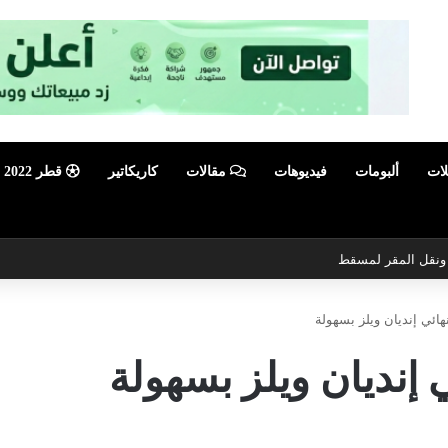
لات
ألبومات
فيديوهات
مقالات
كاريكاتير
قطر 2022
ي ونقل المقر لمسقط
هائي إنديان ويلز بسهولة
 إنديان ويلز بسهولة