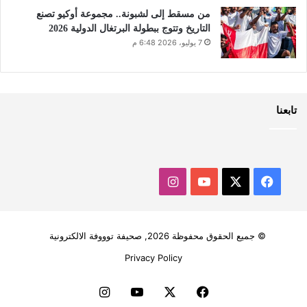
من مسقط إلى لشبونة.. مجموعة أوكيو تصنع
التاريخ وتتوج ببطولة البرتغال الدولية 2026
7 يوليو، 2026 6:48 م
تابعنا
‫X
فيسبوك
‫YouTube
انستقرام
© جميع الحقوق محفوظة 2026, صحيفة توووفة الالكترونية
Privacy Policy
فيسبوك
‫X
‫YouTube
انستقرام