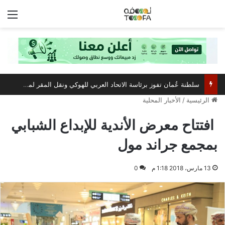
الق
سلطنة عُمان تفوز برئاسة الاتحاد العربي للهوكي ونقل المقر لمسقط
الرئيسية
/
الأخبار المحلية
افتتاح معرض الأندية للإبداع الشبابي
بمجمع جراند مول
13 مارس، 2018 1:18 م
0