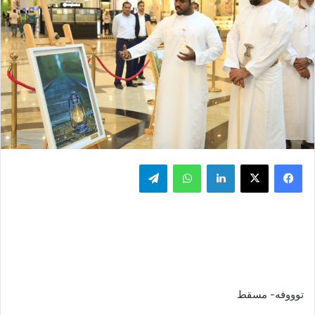
فيسبوك
‫X
لينكدإن
واتساب
تيلقرام
توووفه- مسقط