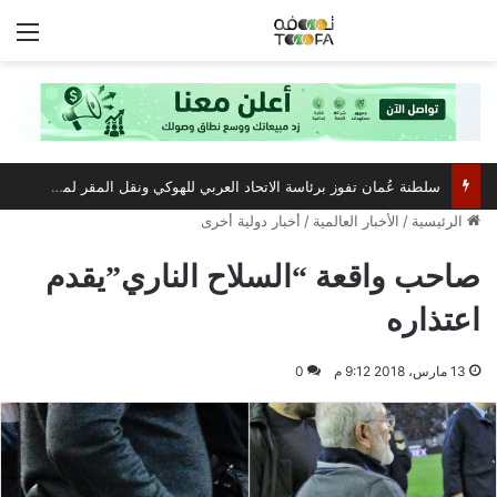
الق
سلطنة عُمان تفوز برئاسة الاتحاد العربي للهوكي ونقل المقر لمسقط
الرئيسية
/
الأخبار العالمية
/
أخبار دولية أخرى
صاحب واقعة “السلاح الناري”يقدم
اعتذاره
13 مارس، 2018 9:12 م
0