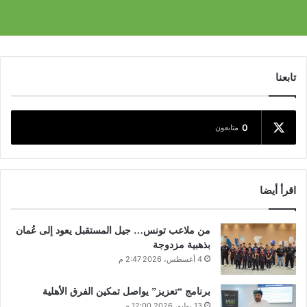
تابعنا
0
متابعون
اقرأ أيضا
من ملاعب تونس… جيل المستقبل يعود إلى عُمان
بذهبية مزدوجة
4 أغسطس، 2026 2:47 م
برنامج “تعزيز” يواصل تمكين الفرق الأهلية
13 يوليو، 2026 12:00 م