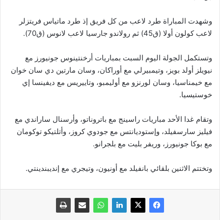
وشهدت المباراة طرد لاعب من كل فريق إذ طرد ماتياس فريتزلر
لاعب كولون أولا (ق45) ثم رولاندو جارسيا لاعب لانوس (ق70).
وتستكمل الجولة اليوم السبت بمباريات أرخنتينوس جونيورز مع
نيويلز أولد بويز، وتيمبيرلي مع أوراكان، وسان مارتين دي سان خوان
مع خيمناسيا، وسان لورنزو مع أوليمبو، وتاييريس مع ديفينسا إي
خوستيسيا.
وتقام غدا الأحد مباريات راسينج مع باتروناتو، وأرسنال ساراندي مع
فيليز سارسفيلد، وإستوديانتس مع جودوي كروز، وأتلتيكو توكومان
مع بوكا جونيورز، وريفر بليت مع بلجرانو.
وتختتم الاثنين بلقائي بانفيلد مع أونيون، وتيجري مع إنديبندينتي.