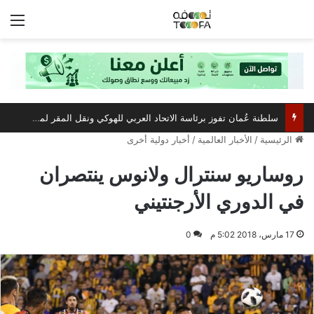
الق
سلطنة عُمان تفوز برئاسة الاتحاد العربي للهوكي ونقل المقر لمسقط
الرئيسية
/
الأخبار العالمية
/
أخبار دولية أخرى
روساريو سنترال ولانوس ينتصران
في الدوري الأرجنتيني
17 مارس، 2018 5:02 م
0