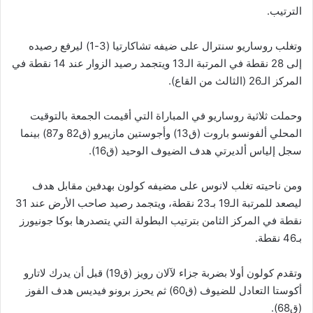
الترتيب.
وتغلب روساريو سنترال على ضيفه تشاكارتيا (3-1) ليرفع رصيده
إلى 28 نقطة في المرتبة الـ13 ويتجمد رصيد الزوار عند 14 نقطة في
المركز الـ26 (الثالث من القاع).
وحملت ثلاثية روساريو في المباراة التي أقيمت الجمعة بالتوقيت
المحلي ألفونسو باروت (ق13) وأجوستين مازييرو (ق82 و87) بينما
سجل إلياس ألديرتي هدف الضيوف الوحيد (ق16).
ومن ناحيته تغلب لانوس على مضيفه كولون بهدفين مقابل هدف
ليصعد للمرتبة الـ19 بـ23 نقطة، ويتجمد رصيد صاحب الأرض عند 31
نقطة في المركز الثامن بترتيب البطولة التي يتصدرها بوكا جونيورز
بـ46 نقطة.
وتقدم كولون أولا بضربة جزاء لآلان رويز (ق19) قبل أن يدرك لاتارو
أكوستا التعادل للضيوف (ق60) ثم يحرز برونو فيديس هدف الفوز
(ق68).