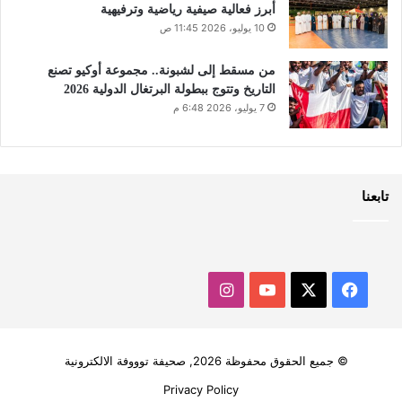
أبرز فعالية صيفية رياضية وترفيهية
10 يوليو، 2026 11:45 ص
من مسقط إلى لشبونة.. مجموعة أوكيو تصنع
التاريخ وتتوج ببطولة البرتغال الدولية 2026
7 يوليو، 2026 6:48 م
تابعنا
‫X
فيسبوك
‫YouTube
انستقرام
© جميع الحقوق محفوظة 2026, صحيفة توووفة الالكترونية
Privacy Policy