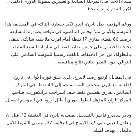
مساء الأحد، في المرحلة السابعة والعشرين لبطولة الدوري الألماني
لكرة القدم (بوندسليجا).
ورغم الهزيمة، ظل بايرن، الذي تكبد خسارته الثالثة في المسابقة هذا
الموسم والأولى منذ نوفمبر الماضي، في موقعه بصدارة المسابقة
برصيد 66 نقطة، بفارق 17 نقطة أمام أقرب ملاحقيه شالكه، ليبقى
بحاجة للحصول على خمس نقاط فقط في مبارياته السبع المتبقية
بالبطولة، من أجل الاحتفاظ باللقب رسميا للموسم السادس على
التوالي، دون النظر لباقي نتائج منافسيه.
في المقابل، ارتفع رصيد لايبزج، الذي حقق فوزه الأول في تاريخ
لقاءاته مع بايرن بمختلف المسابقات، إلى 43 نقطة في المركز
السادس، بفارق نقطتين فقط خلف اينتراخت فرانكفورت، صاحب
المركز الرابع المؤهل لبطولة دوري أبطال أوروبا في الموسم المقبل.
وبادر ساندرو فاجنر بالتسجيل لمصلحة بايرن في الدقيقة 12، قبل أن
يتعادل الغيني نابي كيتا للايبزج في الدقيقة 37، لينتهي الشوط الأول
بالتعادل بهدف لمثله.