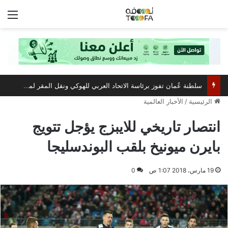
الق
سلطنة عُمان تفوز برئاسة الاتحاد العربي للهوكي ونقل المقر لمسقط
الرئيسية
/
الأخبار العالمية
انتصار تاريخي للايبزج يؤجل تتويج
بايرن ميونيخ بلقب البوندسليجا
19 مارس، 2018 1:07 ص
0