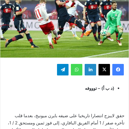
فيسبوك
‫X
لينكدإن
واتساب
تيلقرام
(د ب أ) – توووفه
حقق لايبزج انتصارا تاريخيا على ضيفه بايرن ميونيخ، بعدما قلب
تأخره صفر / 1 أمام الفريق البافاري، إلى فوز ثمين ومستحق 2 / 1،