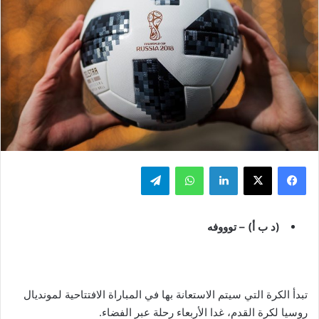
فيسبوك
‫X
لينكدإن
واتساب
تيلقرام
(د ب أ) – توووفه
تبدأ الكرة التي سيتم الاستعانة بها في المباراة الافتتاحية لمونديال
روسيا لكرة القدم، غدا الأربعاء رحلة عبر الفضاء.