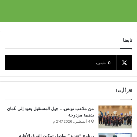
تابعنا
0
متابعون
اقرأ أيضا
من ملاعب تونس… جيل المستقبل يعود إلى عُمان
بذهبية مزدوجة
4 أغسطس، 2026 2:47 م
برنامج “تعزيز” يواصل تمكين الفرق الأهلية