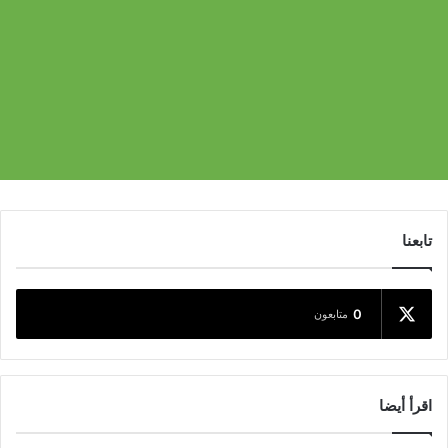
تابعنا
0
متابعون
اقرأ أيضا