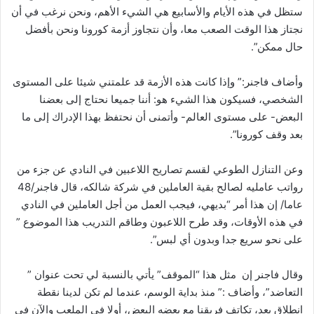
ستظل في هذه الأيام والأسابيع هي الشيء الأهم، ونحن نرغب في أن
نجتاز هذا الوقت الصعب معا، وأن نتجاوز أزمة كورونا ونحن بأفضل
حال ممكن”.
وأضاف فاجنر:” وإذا كانت هذه الأزمة قد علمتني شيئا على المستوى
الشخصي، فسيكون هذا الشيء هو: أننا جميعا نحتاج إلى بعضنا
البعض- على مستوى العالم- وأتمنى أن نحتفظ بهذا الإدراك إلى ما
بعد وقف كورونا”.
وعن التنازل الطوعي لقسم تصاريح اللاعبين في النادي عن جزء من
رواتب عامليه لصالح بقية العاملين في شركة شالكه، قال فاجنر/48
عاما/ إن هذا أمر “بديهي، فيجب العمل من أجل العاملين في النادي
في هذه الأوقات، وقد طرح اللاعبون وطاقم التدريب هذا الموضوع ”
على نحو سريع جدا وبدون أي لبس”.
وقال فاجنر إن مثل هذا “الموقف” يأتي بالنسبة لي تحت عنوان ”
التعاضد”، وأضاف :” منذ بداية الوسم، عندما لم تكن لدينا نقطة
انطلاق بعد، تكاتف فريقنا مع بعضه البعض، أولا في الملعب والآن في