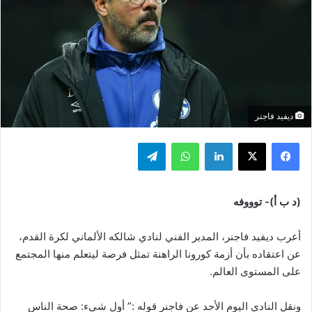
ديفيد فاجنر
فيسبوك
‫X
لينكدإن
واتساب
تيلقرام
(د ب أ)- توووفه
أعرب ديفيد فاجنر، المدير الفني لنادي شالكه الألماني لكرة القدم،
عن اعتقاده بأن أزمة كورونا الراهنة تمثل فرصة ليتعلم منها المجتمع
على المستوى العالم.
ونقل النادي اليوم الأحد عن فاجنر قوله :” أول شيء: صحة الناس