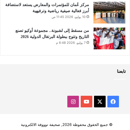
مركز عُمان للمؤتمرات والمعارض يستعد لاستضافة
أبرز فعالية صيفية رياضية وترفيهية
10 يوليو، 2026 11:45 ص
من مسقط إلى لشبونة.. مجموعة أوكيو تصنع
التاريخ وتتوج ببطولة البرتغال الدولية 2026
7 يوليو، 2026 6:48 م
تابعنا
‫X
فيسبوك
‫YouTube
انستقرام
© جميع الحقوق محفوظة 2026, صحيفة توووفة الالكترونية