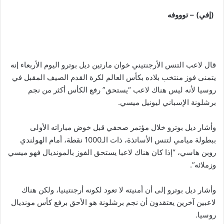
(إفي) – توووفه
قال لاعب التنس الأرجنتيني خوان مارتين ديل بوترو اليوم الأربعاء إنه
يتمنى فوز منتخب بلاده بكأس العالم لكرة القدم الصيف المقبل في
روسيا لأنه ليس هناك لاعب “يستحق” رفع الكأس أكثر من نجم
برشلونة الإسباني ليونيل ميسي.
وأشار ديل بوترو خلال مؤتمر صحفي قبل خوض مباراته الأولى
ببطولة ميامي لتنس الأساتذة، ذات الـ1000 نقطة، أمام الهولندي
روبن هاسي، “إذا كان هناك لاعبا يستحق الفوز بالمونديال فهو ميسي
وزملائه”.
وأشار ديل بوترو إلى أن أمنيته لا تعود لكونه أرجنتينيا، ولكن هناك
لاعبين آخرين يعتقدون أن نجم برشلونة هو الأحق برفع كأس مونديال
روسيا.