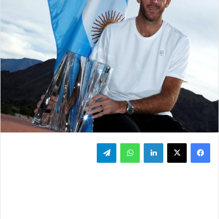
فيسبوك
‫X
لينكدإن
واتساب
تيلقرام