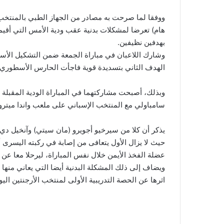
ووفقا لما صرحت به مصادر من الجهاز الطبي بالمنتخب ا
هام) تعرضا لمشكلات بدنية عقب ودية الأمس التي أقيمت
بهدفين نظيفين.
وشارك اللاعبان في مباراة الجمعة ضمن التشكيل ال
الهدف الثاني بتسديدة قوية فاجأت الحارس الأسطوري 
وبذلك، أصبحت مشاركتهما في المباراة الودية المقبل
سامباولي مع المنتخب الإسباني على ملعب واندا ميتروبول
يذكر أن كلا من سيرخيو أجويرو (مان سيتي) وآنخيل دي 
حيث لا يزال الأول يتعافى من إصابة في ركبته اليسرى أ
عضلة الفخذ الأيمن خلال نفس المباراة، ليرحلا معا عن 
ويضاف إلى ذلك المشكلة البدنية أيضا التي يعاني منها
اثرها عن الحصة التدريبية الأولى لمنتخب الأرجنتين الي