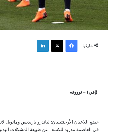
فيسبوك
‫X
لينكدإن
شاركها
(إفي) – توووفه
خضع اللاعبان الأرجنتينيان: لياندرو باريديس ومانوي
في العاصمة مدريد للكشف عن طبيعة المشكلات البدنية ال