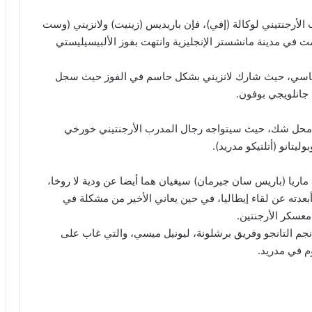
لأرجنتيني لوكالة (إفي)، فإن باريديس (زينيت) ولانزيني (وست
 في مدينة مانشستر الإنجليزية وانتهت بفوز الألبيسيليستي
أساسي، حيث شارك لانزيني بشكل حاسم في الفوز حيث سجل
جانلويجي بوفون.
ة محل شك، حيث سيتواجه رجال المدرب الأرجنتيني خورخي
يتانو (أتلتيكو مدريد).
ماريا (باريس سان جيرمان) سيغيان هما أيضا عن ودية لا روخا،
بعدته عن لقاء إيطاليا، في حين يعاني الأخير من مشكلة في
معسكر الأرجنتين.
 نجم التانجو وفريق برشلونة، ليونيل ميسي، والتي غاب على
وم في مدريد.