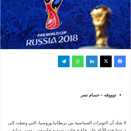
فيسبوك
‫X
لينكدإن
واتساب
تيلقرام
توووفه – حسام نصر
لا شك أن التوترات السياسية بين بريطانيا وروسيا، التي وصلت إلى
ذروتها هذه الأيام على خلفية حادث تسميم جاسوس روسي سابق