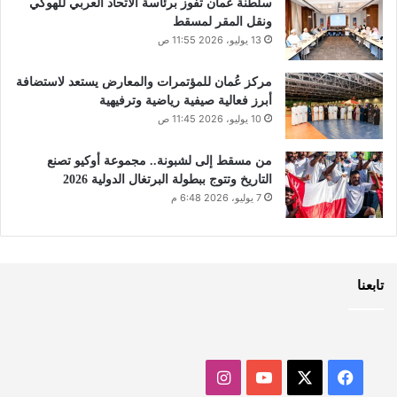
سلطنة عُمان تفوز برئاسة الاتحاد العربي للهوكي
ونقل المقر لمسقط
13 يوليو، 2026 11:55 ص
مركز عُمان للمؤتمرات والمعارض يستعد لاستضافة
أبرز فعالية صيفية رياضية وترفيهية
10 يوليو، 2026 11:45 ص
من مسقط إلى لشبونة.. مجموعة أوكيو تصنع
التاريخ وتتوج ببطولة البرتغال الدولية 2026
7 يوليو، 2026 6:48 م
تابعنا
‫X
فيسبوك
‫YouTube
انستقرام