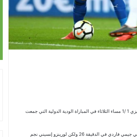
اقتنص المنتخب الإيطالي تعادلا مثيرا من مضيفه الإنجليزي 1 /1 مساء الثلاثاء في المباراة الودية الدولية التي جمعت
وتقدم منتخب إنجلترا بهدف حمل توقيع نجم ليستر سيتي جيمي فاردي في الدقيقة 26 ولكن لورينزو إنسيني نجم