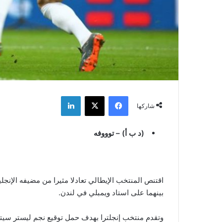
فيسبوك
‫X
لينكدإن
شاركها
(د ب أ) – توووفه
بينهما على استاد ويمبلي في لندن.