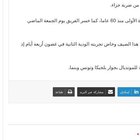
ة من ضربة جزاء.
وفشل المنتخب الإيطالي في التأهل لكأس العالم للمرة الأولى منذ 60 عاما، كما خسر الفريق يوم الجمعة الماضي
ذا الصيف وخاض تجربته الودية الثانية في غضون أربعة أيام إذ
لمونديال بجوار بلجيكا وتونس وبنما.
لينكدإن
مشاركة عبر البريد
طباعة
*