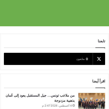
تابعنا
0
متابعون
اقرأ أيضا
من ملاعب تونس… جيل المستقبل يعود إلى عُمان
بذهبية مزدوجة
4 أغسطس، 2026 2:47 م