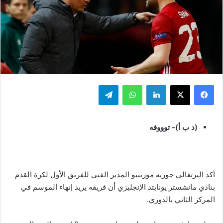
فيسبوك
‫X
لينكدإن
واتساب
تيلقرام
(د ب أ)- توووفه
أكد البرتغالي جوزيه مورينيو المدير الفني للفريق الأول لكرة القدم
بنادي مانشستر يونايتد الإنجليزي أن فريقه يريد إنهاء الموسم في
المركز الثاني بالدوري.