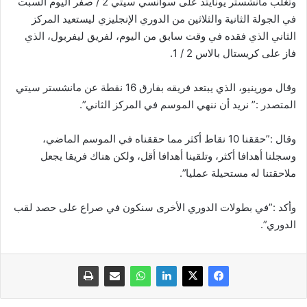
وتغلب مانشستر يونايتد على سوانسي سيتي 2 / صفر اليوم السبت
في الجولة الثانية والثلاثين من الدوري الإنجليزي ليستعيد المركز
الثاني الذي فقده في وقت سابق من اليوم، لفريق ليفربول، الذي
فاز على كريستال بالاس 2 / 1.
وقال مورينيو، الذي يبتعد فريقه بفارق 16 نقطة عن مانشستر سيتي
المتصدر :” نريد أن ننهي الموسم في المركز الثاني”.
وقال :”حققنا 10 نقاط أكثر مما حققناه في الموسم الماضي،
وسجلنا أهدافا أكثر، وتلقينا أهدافا أقل، ولكن هناك فريقا يجعل
ملاحقتنا له مستحيلة عمليا”.
وأكد :”في بطولات الدوري الأخرى سنكون في صراع على حصد لقب
الدوري”.