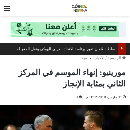
الق
سلطنة عُمان تفوز برئاسة الاتحاد العربي للهوكي ونقل المقر لمسقط
الرئيسية
/
الأخبار العالمية
مورينيو: إنهاء الموسم في المركز
الثاني بمثابة الإنجاز
31 مارس، 2018 11:12 م
0