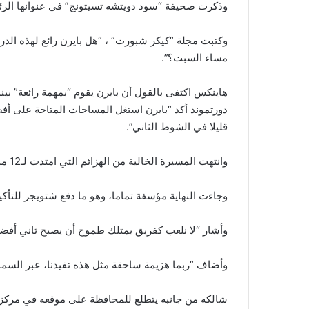
وذكرت صحيفة “سود دويتشه تسيتونج” في عنوانها الرئيس
وكتبت مجلة “كيكر شبورت” ، “هل بايرن رائع لهذه الدر
مساء السبت؟”.
هاينكس اكتفى بالقول أن بايرن يقوم “بمهمة رائعة” 
دورتموند أكد “بايرن استغل المساحات المتاحة على أف
قليلا في الشوط الثاني”.
وانتهت المسيرة الخالية من الهزائم التي امتدت لـ12 مباراة متتالية بالنسبة لبيتر شتويجر مدرب دورتموند.
وجاءت النهاية مؤسفة تماما، وهو ما دفع شتويجر للتأك
وأشار “لا نلعب كفريق يمتلك طموح أن يصبح ثاني أفضل 
وأضاف “ربما هزيمة ساحقة مثل هذه تفيدنا، عبر السماح 
شالكه من جانبه يتطلع للمحافظة على موقعه في مركز