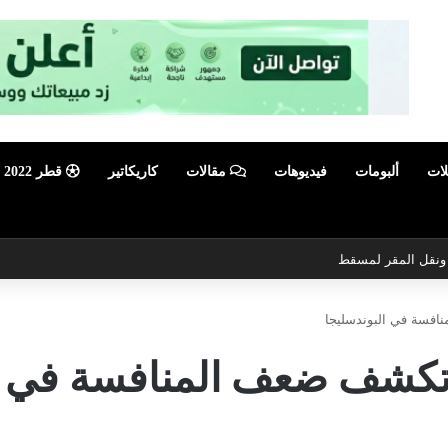
لات
ألبومات
فيديوهات
مقالات
كاريكاتير
قطر 2022
ي ونقل المقر لمسقط
افسة في البوندسليجا
كشف ضعف المنافسة في ال