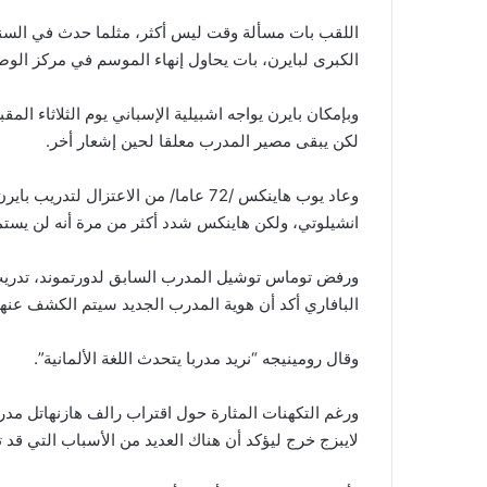
اللقب بات مسألة وقت ليس أكثر، مثلما حدث في السنوات
الكبرى لبايرن، بات يحاول إنهاء الموسم في مركز الو
وبإمكان بايرن يواجه اشبيلية الإسباني يوم الثلاثاء الم
لكن يبقى مصير المدرب معلقا لحين إشعار أخر.
وعاد يوب هاينكس /72 عاما/ من الاعتزال
انشيلوتي، ولكن هاينكس شدد أكثر من مرة أنه لن يستمر
ورفض توماس توشيل المدرب السابق لدورتموند، تدريب ب
البافاري أكد أن هوية المدرب الجديد سيتم الكشف عنها 
وقال رومينيجه “نريد مدربا يتحدث اللغة الألمانية”.
ورغم التكهنات المثارة حول اقتراب رالف هازنهاتل مدر
لايبزج خرج ليؤكد أن هناك العديد من الأسباب التي قد ت