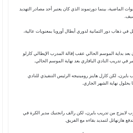
 الماضية، بينما دورتموند الذي كان يعتبر أحد مصادر التهديد
صيف.
قبل في ذهاب دور الثمانية لدوري أبطال أوروبا بمعنويات عالية،
 لتدريب بايرن بعد بداية الموسم الحالي عقب إقالة المدرب الإيطالي كارلو
 في تدريب النادي البافاري بعد نهاية الموسم الحالي.
ايرن، لكن كارل هاينز رومينيجه الرئيس التنفيذي للنادي
بحلول نهاية الشهر الجاري.
ب لايبزج من تدريب بايرن، لكن رالف رانجنيك مدير الكرة في
دفع هازنهاتل لتمديد بقاءه مع الفريق.