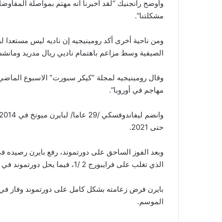
وأوضح رانجنيك “لقد أخبرنا أنه مهتم بمواصلة المفاو
مشكلتنا”.
ومن ناحية أخرى أكد رومينيجيه إن ناديه ليس مستعدا لب
الصيفية وسط مزاعم باهتمام ناديي ريال مدريد ومانشست
وقال رومينيجيه لمجلة “كيكر سبورت” الاسبوع الماضي 
مهاجم في أوروبا”.
حتى 2021.
الذي تغلب على فرايبورج 2 /1، فيما يحل دورتموند في المركز الثالث بفارق 21 نقطة عن الصدارة.
بايرن فرض زعامته بشكل كامل على دورتموند وفاز في ج
الموسم.