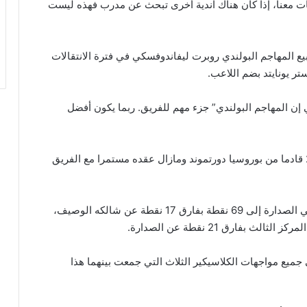
ضات معنا، إذا كان هناك اندية أخرى تبحث عن مدرب فهذه ليست
يع المهاجم البولندي روبرت ليفاندوفسكي في فترة الانتقالات
ر يونايتد بضم اللاعب.
إن المهاجم البولندي” جزء مهم للفريق. ربما يكون أفضل
وانضم ليفاندوفسكي /29 عاما/ لبايرن ميونخ في 2014 قادما من بوروسيا دورتموند ومازال عقده مستمرا مع الفريق
وبعد الفوز الساحق على دورتموند، رفع بايرن رصيده في الصدارة إلى 69 نقطة بفارق 17 نقطة عن شالكه الوصيف،
ميع مواجهات الكلاسيكير الثلاث التي جمعت بينهما هذا