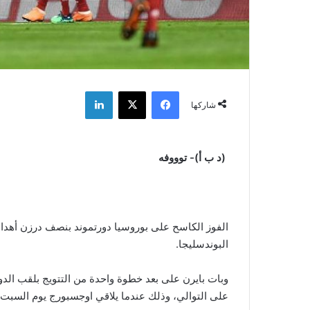
فيسبوك
‫X
لينكدإن
شاركها
(د ب أ)-
توووفه
الفوز الكاسح على بوروسيا دورتموند بنصف درزن أهداف 
البوندسليجا.
وبات بايرن على بعد خطوة واحدة من التتويج بلقب الدو
على التوالي، وذلك عندما يلاقي اوجسبورج يوم السبت 