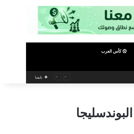
كأس العرب
تابعنا
بوندسليجا