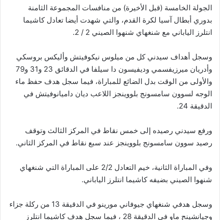
الجولة الخامسة (قبل الأخيرة) من منافسات المجموعة الثامنة
بدوري أبطال آسيا لكرة القدم، والتي شهدت أيضا تعادل كاشيما
انتلرز الياباني مع شنغهاي شنهوا الصيني 2 / 2.
وسجل أهداف سيدني كل من ميلوس نيكوفيتش وأليكس بروسكي
وأدريان ميرزيفسمي وديفيسون دا سيلفا في الدقائق 23 و31 و79
والأولى من الوقت بدل الضائع للمباراة، فيما سجل هدف حفظ ماء
الوجه لسوون سامسونج بلووينجز اللاعب ديان داميانوفيتش في
الدقيقة 24.
ورفع سيدني رصيده إلى خمس نقاط في المركز الثالث وتوقف
رصيد سوون سامسونج بلووينجز عند سبع نقاط في المركز الثاني.
وفي المباراة الثانية، خيم التعادل 2/2 على المباراة التي شنغهاي
شنهوا الصيني بضيفه كاشيما انتلرز الياباني.
وسجل هدفي شنغهاي جيوفاني مورينو في الدقيقة 13 من ركلة جزاء
وجيانشينج ماو في الدقيقة 28 ، فيما سجل هدف كاشيما انتلرز