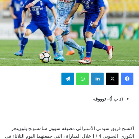
فيسبوك
‫X
لينكدإن
واتساب
تيلقرام
(د ب أ)- توووفه
اكتسح فريق سيدني الأسترالي مضيفه سوون سامسونج بلووينجز
الكوري الجنوبي 4 / 1 خلال المباراة ، التي جمعتهما اليوم الثلاثاء في