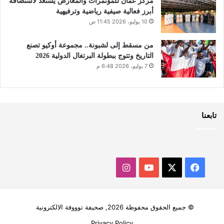
مركز عُمان للمؤتمرات والمعارض يستعد لاستضافة
أبرز فعالية صيفية رياضية وترفيهية
10 يوليو، 2026 11:45 ص
من مسقط إلى لشبونة.. مجموعة أوكيو تصنع
التاريخ وتتوج ببطولة البرتغال الدولية 2026
7 يوليو، 2026 6:48 م
تابعنا
‫X
فيسبوك
‫YouTube
انستقرام
© جميع الحقوق محفوظة 2026, صحيفة توووفة الالكترونية
Privacy Policy