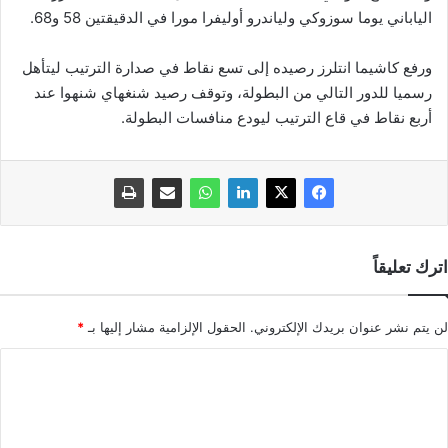
الياباني يوما سوزوكي ولياندرو أوليفرا مورا في الدقيقتين 58 و68.
ورفع كاشيما انتلرز رصيده إلى تسع نقاط في صدارة الترتيب ليتأهل
رسميا للدور التالي من البطولة، وتوقف رصيد شنغهاي شنهوا عند
أربع نقاط في قاع الترتيب ليودع منافسات البطولة.
اترك تعليقاً
لن يتم نشر عنوان بريدك الإلكتروني.
الحقول الإلزامية مشار إليها بـ
*
ا
ل
ت