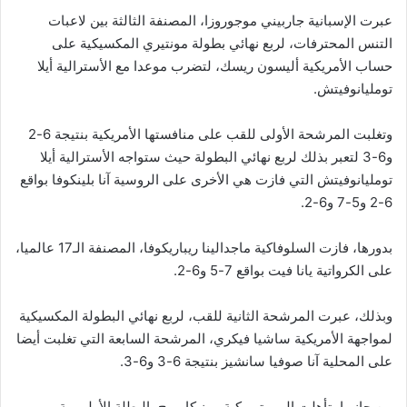
عبرت الإسبانية جاربيني موجوروزا، المصنفة الثالثة بين لاعبات
التنس المحترفات، لربع نهائي بطولة مونتيري المكسيكية على
حساب الأمريكية أليسون ريسك، لتضرب موعدا مع الأسترالية أيلا
تومليانوفيتش.
وتغلبت المرشحة الأولى للقب على منافستها الأمريكية بنتيجة 6-2
و6-3 لتعبر بذلك لربع نهائي البطولة حيث ستواجه الأسترالية أيلا
تومليانوفيتش التي فازت هي الأخرى على الروسية آنا بلينكوفا بواقع
6-2 و5-7 و6-2.
بدورها، فازت السلوفاكية ماجدالينا ريباريكوفا، المصنفة الـ17 عالميا،
على الكرواتية يانا فيت بواقع 7-5 و6-2.
وبذلك، عبرت المرشحة الثانية للقب، لربع نهائي البطولة المكسيكية
لمواجهة الأمريكية ساشيا فيكري، المرشحة السابعة التي تغلبت أيضا
على المحلية آنا صوفيا سانشيز بنتيجة 6-3 و6-3.
من جانبها، تأهلت البويرتوريكية مونيكا بويج، البطلة الأوليمبية