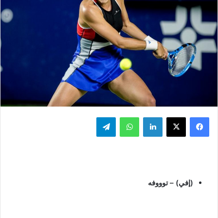
فيسبوك
‫X
لينكدإن
واتساب
تيلقرام
(إفي) – توووفه