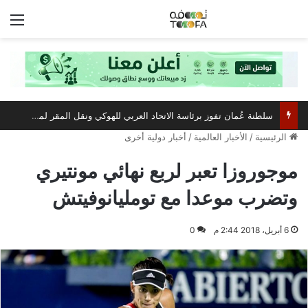
الق
سلطنة عُمان تفوز برئاسة الاتحاد العربي للهوكي ونقل المقر لمسقط
الرئيسية
/
الأخبار العالمية
/
أخبار دولية أخرى
موجوروزا تعبر لربع نهائي مونتيري
وتضرب موعدا مع تومليانوفيتش
6 أبريل، 2018 2:44 م
0