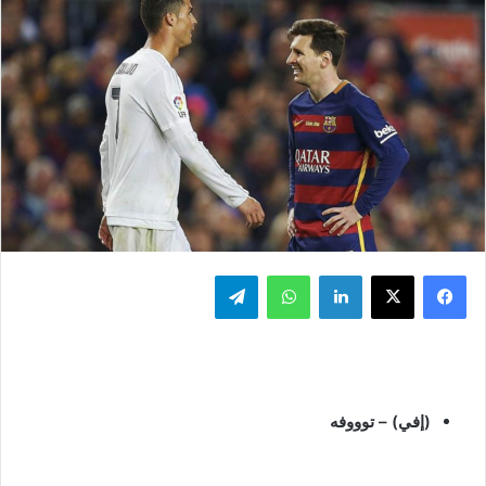
فيسبوك
‫X
لينكدإن
واتساب
تيلقرام
(إفي) – توووفه