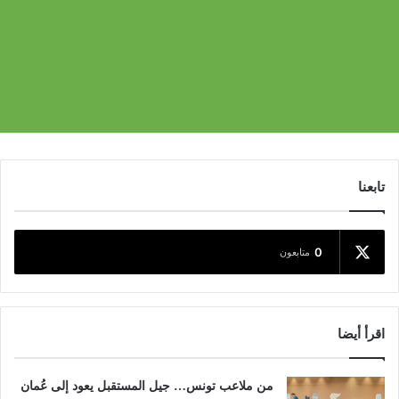
تابعنا
0
متابعون
اقرأ أيضا
من ملاعب تونس… جيل المستقبل يعود إلى عُمان