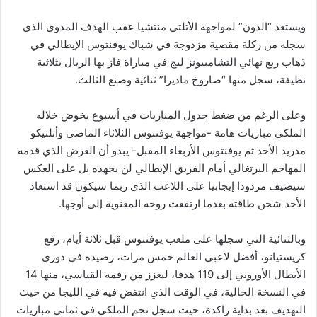
ويستعد “الدون” لمواجهة الأتلتي منتشيا عقب الهدف المدوي الذي
سجله من ركلة مقصية مزدوجة في شباك يوفنتوس الإيطالي في
ذهاب ربع نهائي التشامبيونز ليج في مباراة فاز بها الريال بثلاثية
نظيفة، سجل منها “صاروخ ماديرا” ثنائية وصنع الثالث.
وعلى الرغم من ضغط جدول المباريات في أسبوع يخوض خلاله
الملكي مباريات هامة -مواجهة يوفنتوس الثلاثاء الماضي وأتلتيكو
مدريد الأحد ثم يوفنتوس الأربعاء المقبل- يبدو أن العرض الذي قدمه
المهاجم البرتغالي أمام الفريق الإيطالي لن يجهده بل على العكس
سيضيف مردودا إيجابيا على اللاعب الذي ربما سيكون قد استعاد
الأحد شحن طاقته بعدما ارتفعت روحه المعنوية إلى أوجها.
وبالثنائية التي سجلها على ملعب يوفنتوس قبل ثلاثة أيام، رفع
كريستيانو، أفضل لاعبي العالم خمس مرات، رصيده في دوري
الأبطال الأوروبي إلى 119 هدفا، ليعزز من رقمه القياسي، منها 14
في النسخة الحالية، في الوقت الذي انتفض فيه في الليجا من حيث
التهديف بعد بداية راكدة، حيث سجل نجم الملكي في ثماني مباريات