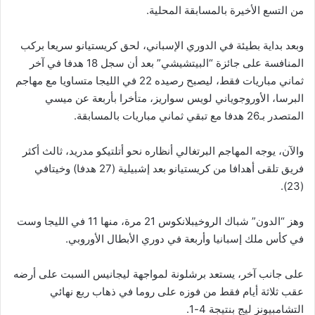
من التسع الأخيرة بالمسابقة المحلية.
وبعد بداية بطيئة في الدوري الإسباني، لحق كريستيانو سريعا بركب
المنافسة على جائزة “البيتشيشي” بعد أن سجل 18 هدفا في آخر
ثماني مباريات فقط، ليصبح رصيده 22 في الليجا متساويا مع مهاجم
البرسا، الأوروجوياني لويس سواريز، متأخرا بأربعة عن ميسي
المتصدر بـ26 هدفا مع تبقي ثماني مباريات بالمسابقة.
والآن، يوجه المهاجم البرتغالي أنظاره نحو أتلتيكو مدريد، ثالث أكثر
فريق تلقى أهدافا من كريستيانو بعد إشبيلية (27 هدفا) وخيتافي
(23).
وهز “الدون” شباك الروخيبلانكوس 21 مرة، منها 11 في الليجا وست
في كأس ملك إسبانيا وأربعة في دوري الأبطال الأوروبي.
على جانب آخر، يستعد برشلونة لمواجهة ليجانيس السبت على أرضه
عقب ثلاثة أيام فقط من فوزه على روما في ذهاب ربع نهائي
التشامبيونز ليج بنتيجة 4-1.