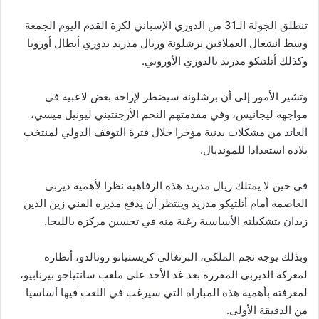
تنطلق الجولة الـ31 من الدوري الإسباني لكرة القدم اليوم الجمعة
وسط انشغال العملاقين برشلونة وريال مدريد بدوري أبطال أوروبا
وكذلك أتلتيكو مدريد بالدوري الأوروبي.
وتشير الأمور إلى أن برشلونة سيضطر لإراحة بعض لاعبيه في
مواجهة ليجانيس، وفي مقدمتهم النجم الأرجنتيني ليونيل ميسي،
العائد من مشكلات بدنية مؤخرا خلال فترة التوقف الدولي لمنتخب
بلاده استعدادا للمونديال.
في حين لا يمتلك ريال مدريد هذه الرفاهية نظرا لأهمية ديربي
العاصمة أمام أتلتيكو مدريد وينتظر أن يدفع مديره الفني زين الدين
زيدان بتشكيلته الأساسية رغبة منه في تحسين مركزه بالليجا.
وبذلك يوجه نجم الملكي، البرتغالي كريستيانو رونالدو، أنظاره
لمعركة الديربي المقررة بعد غد الأحد على ملعب سانتياجو بيرنابيو،
لمعرفته بأهمية هذه المباراة التي سيرغب في اللعب فيها أساسيا
من الدقيقة الأولى.