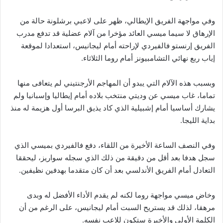
وفي مواجهة الفريق الإيطالي، ظهر على لاعبي برشلونة حالة من
الإرهاق لا سيما ميسي العائد مؤخرا من آلام عضلية قد تدفع مدرب
الفريق إرنستو فالفيردي لإراحته أمام ليجانيس، استعدادا لموقعة
إياب ربع نهائي التشامبيونز أمام روما الثلاثاء.
وبسبب هذه الآلام التي يبدو أن المهاجم الأرجنتيني لم يتعافى منها
تماما، غاب ميسي عن وديتي منتخب بلاده أمام إيطاليا وإسبانيا ولم
يشارك أساسيا أمام إشبيلية الذي كاد يذيق البرسا أول هزيمة له منذ
بداية الليجا.
وفي النصف الساعة الأخيرة من اللقاء، دفع فالفيردي بميسي الذي
سجل هدفا بعد أقل من دقيقة من ذلك الذي سجله سواريز، ليحققا
التعادل أمام الفريق الأندلسي بعد أن كان متقدما بهدفين نظيفين.
وخاض ميسي مواجهة روما لكنه لم يقدم الأداء الأفضل له وبدى
مرهقا، لذلك قد يستريح السبت أمام ليجانيس، على الرغم من أن
الكلمة الأولى والأخيرة ستكون للاعب نفسه.