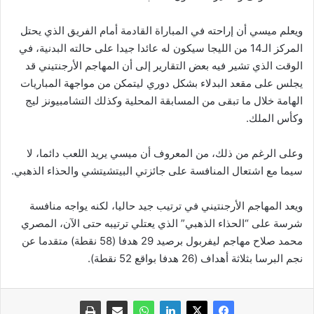
ويعلم ميسي أن إراحته في المباراة القادمة أمام الفريق الذي يحتل
المركز الـ14 من الليجا سيكون له عائدا جيدا على حالته البدنية، في
الوقت الذي تشير فيه بعض التقارير إلى أن المهاجم الأرجنتيني قد
يجلس على مقعد البدلاء بشكل دوري ليتمكن من مواجهة المباريات
الهامة خلال ما تبقى من المسابقة المحلية وكذلك التشامبيونز ليج
وكأس الملك.
وعلى الرغم من ذلك، من المعروف أن ميسي يريد اللعب دائما، لا
سيما مع اشتعال المنافسة على جائزتي البيتشيتشي والحذاء الذهبي.
ويعد المهاجم الأرجنتيني في ترتيب جيد حاليا، لكنه يواجه منافسة
شرسة على “الحذاء الذهبي” الذي يعتلي ترتيبه حتى الآن، المصري
محمد صلاح مهاجم ليفربول برصيد 29 هدفا (58 نقطة) متقدما عن
نجم البرسا بثلاثة أهداف (26 هدفا بواقع 52 نقطة).