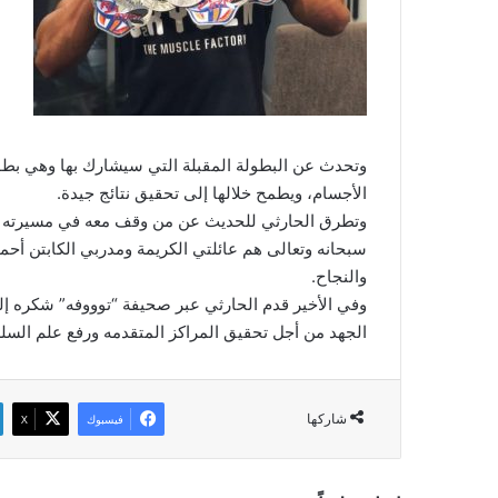
وتحدث عن البطولة المقبلة التي سيشارك بها وهي بطول
الأجسام، ويطمح خلالها إلى تحقيق نتائج جيدة.
وتطرق الحارثي للحديث عن من وقف معه في مسيرته وأ
سبحانه وتعالى هم عائلتي الكريمة ومدربي الكابتن أح
والنجاح.
وفي الأخير قدم الحارثي عبر صحيفة “توووفه” شكره إ
الجهد من أجل تحقيق المراكز المتقدمه ورفع علم السل
شاركها
فيسبوك
‫X