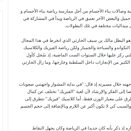
ية وصالات بناء الأجسام من أجل ممارسة رياضة بناء الأجسام و
 جميل والبعض الآخر تعمق في الرياضة وبدأ في المشاركة في
 ميداليات مختلفة في تلك البطولات.
 وهو البطل مالك بن سيف الحارثي الذي انخرط في هذا المجال
تكواندو والسباحة والجمباز ولكن رياضة الفيزيك والكلاسيك
لتي ركز عليها خلال السنوات الست الماضية، إذ سُجل كأول
كثير من الإنجازات داخل السلطنة وخارجها، وما زال الحارثي
جهته خلال مسيرته إذ قال: “في بداية المشوار واجهتني صعوبات
يضا إلى الفكر والإرشاد لأن لعبة “الفيزيك” تختلف عن كمال
تطرق على معيار الوزن فقط، أما كلاسيك “فيزيك” تتطرق إلى
لسبب كي لا تكون أكبر عن اللازم وبالإضافة إلى حجم الجسم
 إذ ذكر بأنه كان جديدا في الرياضة وكان يجهل النقاط