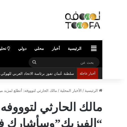
الرئيسية
الرئيسية
أخبار
محلي
دولي
تحلي
بحث
سلطنة عُمان تفوز برئاسة الاتحاد العربي للهوك
عن
أخبار عاجلة
الرئيسية
/
الأخبار المحلية
/
مالك الحارثي لتوووفه: أتطلع لمزيد م
مالك الحارثي لتوووفه:
“الفيزيك”وسأشارك في