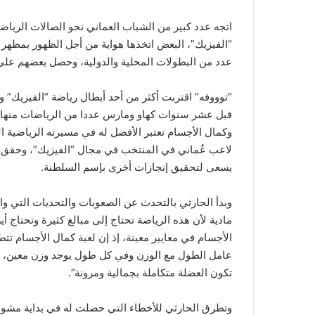
اتجه عدد كبير من الشباب العماني نحو الصالات الرياض
“الفيزيك”، البعض اتخذها هواية من أجل الظهور بمظهر
عدد من البطولات المحلية والدولية، وحصل بعضهم على
“توووفه” اقتربت أكثر من أحد أبطال رياضة “الفيزيك”
قبل عشر سنوات كهاو ومارس عددا من الرياضات منها ال
وكمال الأجسام تعتبر الأفضل له في مسيرته الرياضية ا
لاعب عُماني في المنتخب في مجال “الفيزيك”، وحقق ال
يسعى لتحقيق إنجازات أخرى بإسم السلطنة.
وبدأ الحارثي بالتحدث عن الصعوبات والتحديات التي وا
مادية لأن هذه الرياضة تحتاج إلى مبالغ كثيرة وتحتاج أ
الأجسام في معايير معينة، إذ إن لعبة كمال الأجسام ت
عامل الطول مع الوزن وفي كل طول يوجد وزن معين، وا
تكون العضلة متكاملة بجمالية ومرونة”.
وتطرق الحارثي للأخطاء التي حصلت له في بداية مشواره