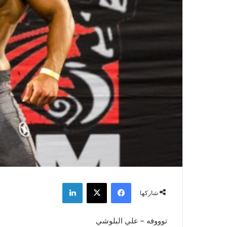
فيسبوك
‫X
لينكدإن
شاركها
توووفه – علي البلوشي