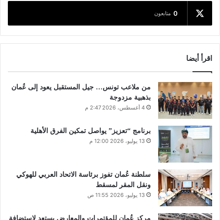
0
متابعون
اقرأ أيضا
من ملاعب تونس… جيل المستقبل يعود إلى عُمان
بذهبية مزدوجة
4 أغسطس، 2026 2:47 م
برنامج “تعزيز” يواصل تمكين الفرق الأهلية
13 يوليو، 2026 12:00 م
سلطنة عُمان تفوز برئاسة الاتحاد العربي للهوكي
ونقل المقر لمسقط
13 يوليو، 2026 11:55 ص
مركز عُمان للمؤتمرات والمعارض يستعد لاستضافة