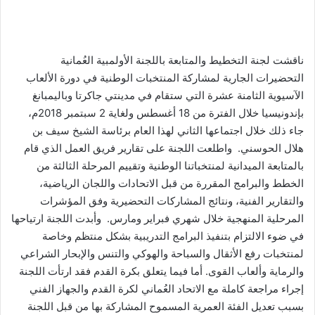
ناقشت لجنة التخطيط والمتابعة باللجنة الأولمبية العُمانية
التحضيرات الجارية لمشاركة المنتخبات الوطنية في دورة الألعاب
الآسيوية الثامنة عشرة التي ستقام في مدينتي جاكرتا وباليمبانغ
بإندونيسيا خلال الفترة من 18 أغسطس ولغاية 2 سبتمبر 2018م،
جاء ذلك خلال اجتماعها الثاني لهذا العام برئاسة الشيخ سيف بن
هلال الحوسني. واطلعت اللجنة على تقارير فريق العمل الذي قام
بالمتابعة الميدانية لمنتخباتنا الوطنية وتقييم المرحلة الثالثة من
الخطط والبرامج المقررة من قبل الاتحادات واللجان الرياضية،
والتقارير الفنية، ونتائج المشاركات التحضيرية وفق المؤشرات
المرحلية المنهجية خلال شهري فبراير ومارس. وأبدت اللجنة ارتياحها
في ضوء الالتزام بتنفيذ البرامج التدريبية بشكل منتظم وخاصة
لمنتخبات رفع الأثقال والسباحة والهوكي والتنس والإبحار الشراعي
والرماية وألعاب القوى. أما فيما يتعلق بكرة القدم فقد ارتأت اللجنة
إجراء مراجعة كاملة مع الاتحاد العُماني لكرة القدم والجهاز الفني
بسبب تعديل الفئة العمرية المسموح المشاركة بها من قبل اللجنة