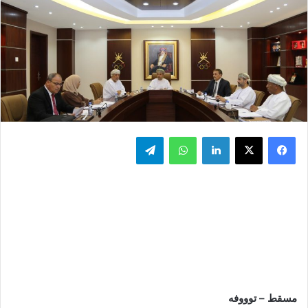
فيسبوك
‫X
لينكدإن
واتساب
تيلقرام
مسقط – توووفه