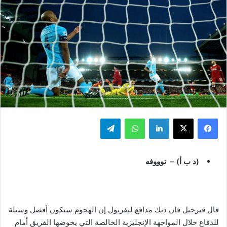
فيسبوك
‫X
لينكدإن
واتساب
تيلقرام
(د ب أ) – توووفه
قال فيرجيل فان ديك مدافع ليفربول إن الهجوم سيكون أفضل وسيلة
للدفاع خلال المواجهة الإنجليزية الخالصة التي يخوضها الفريق أمام