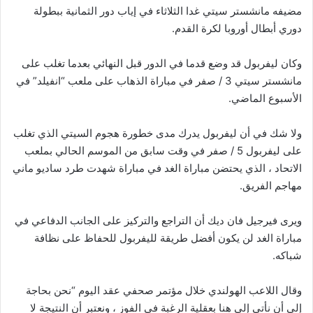
مضيفه مانشستر سيتي غدا الثلاثاء في إياب دور الثمانية ببطولة
دوري أبطال أوروبا لكرة القدم.
وكان ليفربول قد وضع قدما في الدور قبل النهائي بعدما تغلب على
مانشستر سيتي 3 / صفر في مباراة الذهاب على ملعب “انفيلد” في
الأسبوع الماضي.
ولا شك في أن ليفربول يدرك مدى خطورة هجوم السيتي الذي تغلب
على ليفربول 5 / صفر في وقت سابق من الموسم الحالي بملعب
الاتحاد ، الذي يحتضن مباراة الغد في مباراة شهدت طرد ساديو ماني
مهاجم الفريق.
ويرى فيرجيل فان ديك أن التراجع والتركيز على الجانب الدفاعي في
مباراة الغد لن يكون أفضل طريقة لليفربول للحفاظ على نظافة
شباكه.
وقال اللاعب الهولندي خلال مؤتمر صحفي عقد اليوم “نحن بحاجة
إلى أن نأتي إلى هنا بعقلية الرغبة في الفوز ، ونعتبر أن النتيجة لا