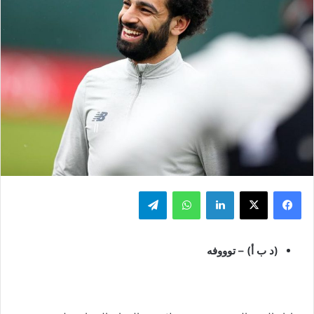
فيسبوك
‫X
لينكدإن
واتساب
تيلقرام
(د ب أ) – توووفه