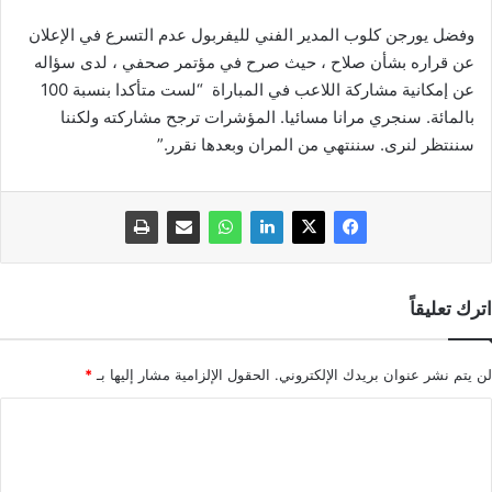
وفضل يورجن كلوب المدير الفني لليفربول عدم التسرع في الإعلان
عن قراره بشأن صلاح ، حيث صرح في مؤتمر صحفي ، لدى سؤاله
عن إمكانية مشاركة اللاعب في المباراة “لست متأكدا بنسبة 100
بالمائة. سنجري مرانا مسائيا. المؤشرات ترجح مشاركته ولكننا
سننتظر لنرى. سننتهي من المران وبعدها نقرر.”
اترك تعليقاً
لن يتم نشر عنوان بريدك الإلكتروني.
الحقول الإلزامية مشار إليها بـ
*
ا
ل
ت