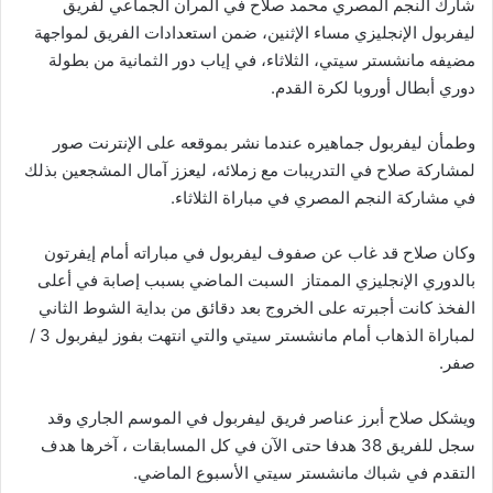
شارك النجم المصري محمد صلاح في المران الجماعي لفريق
ليفربول الإنجليزي مساء الإثنين، ضمن استعدادات الفريق لمواجهة
مضيفه مانشستر سيتي، الثلاثاء، في إياب دور الثمانية من بطولة
دوري أبطال أوروبا لكرة القدم.
وطمأن ليفربول جماهيره عندما نشر بموقعه على الإنترنت صور
لمشاركة صلاح في التدريبات مع زملائه، ليعزز آمال المشجعين بذلك
في مشاركة النجم المصري في مباراة الثلاثاء.
وكان صلاح قد غاب عن صفوف ليفربول في مباراته أمام إيفرتون
بالدوري الإنجليزي الممتاز السبت الماضي بسبب إصابة في أعلى
الفخذ كانت أجبرته على الخروج بعد دقائق من بداية الشوط الثاني
لمباراة الذهاب أمام مانشستر سيتي والتي انتهت بفوز ليفربول 3 /
صفر.
ويشكل صلاح أبرز عناصر فريق ليفربول في الموسم الجاري وقد
سجل للفريق 38 هدفا حتى الآن في كل المسابقات ، آخرها هدف
التقدم في شباك مانشستر سيتي الأسبوع الماضي.