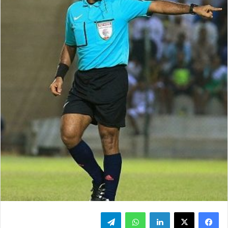
فيسبوك
‫X
لينكدإن
واتساب
تيلقرام