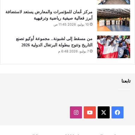
مركز عُمان للمؤتمرات والمعارض يستعد لاستضافة
أبرز فعالية صيفية رياضية وترفيهية
10 يوليو، 2026 11:45 ص
من مسقط إلى لشبونة.. مجموعة أوكيو تصنع
التاريخ وتتوج ببطولة البرتغال الدولية 2026
7 يوليو، 2026 6:48 م
تابعنا
‫X
فيسبوك
‫YouTube
انستقرام