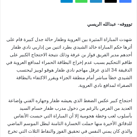
توووفه- عبدالله الريسي
شهدت المباراة المثيرة بين العروبة وظفار حالة جدل كبيرة قام على
أثرها حكم المباراة خالد الشيدي بطرد اثنين من إداريي نادي ظفار
أحدهم مدير الفريق فواز بن عرفة وذلك نتيجة الاحتجاج الكبير على
طاقم التحكيم بسبب عدم إخراج البطاقة الحمراء لمدافع العروبة في
الدقيقة 34 الذي عرقل مهاجم نادي ظفار هوقو لوبيز ليحتسب
الشيدي خطأ مباشر أمام منطقة الجزاء ويقرر الاكتفاء بالبطاقة
الصفراء لمدافع نادي العروبة.
احتجاج كبير عكس الضغط الذي يعيشه ظفار وجهازه الفني وإضاعة
العديد من الفرص بالرغم من دخول مدرب ظفار حسام السيد
بأسلوب لعب وخطة هجومية إلا أن المباراة التي حبست الأنفاس
للدقائق الأخيرة منها حملت الخسارة الثامنة لبطل الموسم الماضي
والذي كان يمني النفس في تحقيق الفوز والنقاط الثلاث التي تخرج