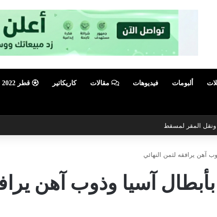
لات
ألبومات
فيديوهات
مقالات
كاريكاتير
قطر 2022
ي ونقل المقر لمسقط
ب آهن يرافقه لثمن النهائي
أبطال آسيا وذوب آهن يرافق