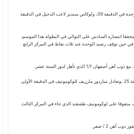
وشهدت المباراة طرد سالم سلطان الشرجي لاعب الوحدة في الدقيقة 39، ولوكاس مينديز لاعب الدحيل في الدقيقة
 محققا انتصاره السادس على التوالي في البطولة هذا الموسم،
في حين توقف رصيد الوحدة عند ثلاث نقاط في المركز الرابع
1/ الذي تأهل لدور الستة عشر.
وتقدم ذوب آهن بهدف سجله مرتضى تبريزي في الدقيقة 25 ،وتعادل ساردور مارزيف للوكوموتيف في الدقيقة الأولى
، متفوقا على لوكوموتيف طشقند الذي جاء في المركز الثالث
ب آهن 2 / صفر.