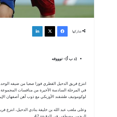
فيسبوك
‫X
لينكدإن
شاركها
(د ب أ)- توووفه
في المرحلة السادسة الأخيرة من منافسات المجموعة ال
لوكوموتيف طشقند الأوزبكي مع ذوب آهن أصفهان الإيراني 
وعلى ملعب عبد الله بن خليفة بنادي الدحيل، انتزع ف
الرحمن مصطفى في الدقيقة 47.