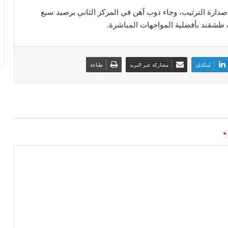
م، رفع الدحيل رصيده إلى 18 نقطة في صدارة الترتيب، وجاء ذوب آهن في المركز الثاني برصيد سبع
 طشقند بأفضلية المواجهات المباشرة.
لينكدإن
مشاركة عبر البريد
طباعة
*