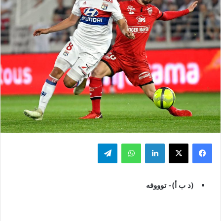
فيسبوك
‫X
لينكدإن
واتساب
تيلقرام
(د ب أ)- توووفه