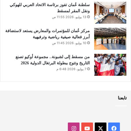
سلطنة عُمان تفوز برئاسة الاتحاد العربي للهوكي
ونقل المقر لمسقط
13 يوليو، 2026 11:55 ص
مركز عُمان للمؤتمرات والمعارض يستعد لاستضافة
أبرز فعالية صيفية رياضية وترفيهية
10 يوليو، 2026 11:45 ص
من مسقط إلى لشبونة.. مجموعة أوكيو تصنع
التاريخ وتتوج ببطولة البرتغال الدولية 2026
7 يوليو، 2026 6:48 م
تابعنا
‫X
فيسبوك
‫YouTube
انستقرام