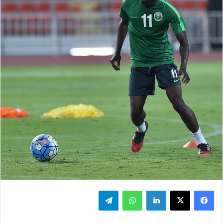
فيسبوك
‫X
لينكدإن
واتساب
تيلقرام