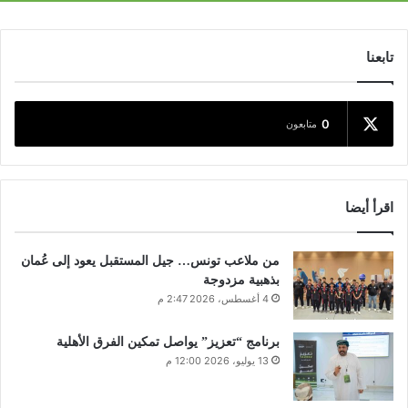
تابعنا
0
متابعون
اقرأ أيضا
من ملاعب تونس… جيل المستقبل يعود إلى عُمان
بذهبية مزدوجة
4 أغسطس، 2026 2:47 م
برنامج “تعزيز” يواصل تمكين الفرق الأهلية
13 يوليو، 2026 12:00 م