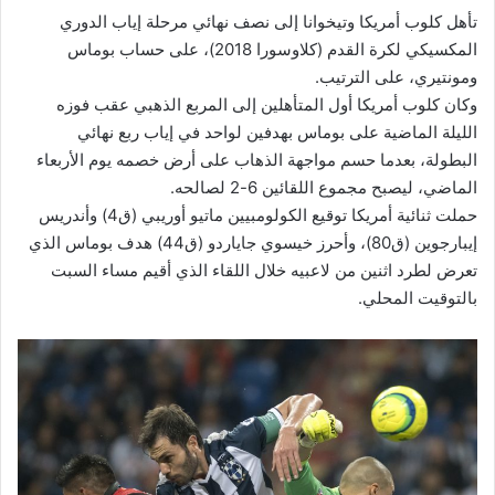
تأهل كلوب أمريكا وتيخوانا إلى نصف نهائي مرحلة إياب الدوري
المكسيكي لكرة القدم (كلاوسورا 2018)، على حساب بوماس
ومونتيري، على الترتيب.
وكان كلوب أمريكا أول المتأهلين إلى المربع الذهبي عقب فوزه
الليلة الماضية على بوماس بهدفين لواحد في إياب ربع نهائي
البطولة، بعدما حسم مواجهة الذهاب على أرض خصمه يوم الأربعاء
الماضي، ليصبح مجموع اللقائين 6-2 لصالحه.
حملت ثنائية أمريكا توقيع الكولومبيين ماتيو أوريبي (ق4) وأندريس
إيبارجوين (ق80)، وأحرز خيسوي جاياردو (ق44) هدف بوماس الذي
تعرض لطرد اثنين من لاعبيه خلال اللقاء الذي أقيم مساء السبت
بالتوقيت المحلي.