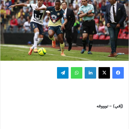
فيسبوك
‫X
لينكدإن
واتساب
تيلقرام
(إفي) – توووفه