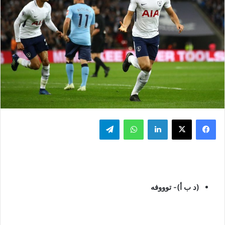
فيسبوك
‫X
لينكدإن
واتساب
تيلقرام
(د ب أ)- توووفه