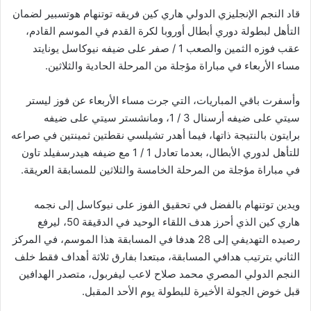
قاد النجم الإنجليزي الدولي هاري كين فريقه توتنهام هوتسبير لضمان
التأهل لبطولة دوري أبطال أوروبا لكرة القدم في الموسم القادم،
عقب فوزه الثمين والصعب 1 / صفر على ضيفه نيوكاسل يونايتد
مساء الأربعاء في مباراة مؤجلة من المرحلة الحادية والثلاثين.
وأسفرت باقي المباريات، التي جرت مساء الأربعاء عن فوز ليستر
سيتي على ضيفه أرسنال 3 / 1، ومانشستر سيتي على ضيفه
برايتون بالنتيجة ذاتها، فيما أهدر تشيلسي نقطتين ثمينتين في صراعه
للتأهل لدوري الأبطال، بعدما تعادل 1 / 1 مع ضيفه هيدرسفيلد تاون
في مباراة مؤجلة من المرحلة الخامسة والثلاثين للمسابقة العريقة.
ويدين توتنهام بالفضل في تحقيق الفوز على نيوكاسل إلى نجمه
هاري كين الذي أحرز هدف اللقاء الوحيد في الدقيقة 50، ليرفع
رصيده التهديفي إلى 28 هدفا في المسابقة هذا الموسم، في المركز
الثاني بترتيب هدافي المسابقة، مبتعدا بفارق ثلاثة أهداف فقط خلف
النجم الدولي المصري محمد صلاح لاعب ليفربول، متصدر الهدافين
قبل خوض الجولة الأخيرة للبطولة يوم الأحد المقبل.