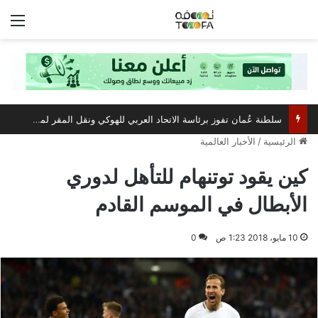
الق
سلطنة عُمان تفوز برئاسة الاتحاد العربي للهوكي ونقل المقر لمسقط
الرئيسية
/
الأخبار العالمية
كين يقود توتنهام للتأهل لدوري
الأبطال في الموسم القادم
10 مايو، 2018 1:23 ص
0