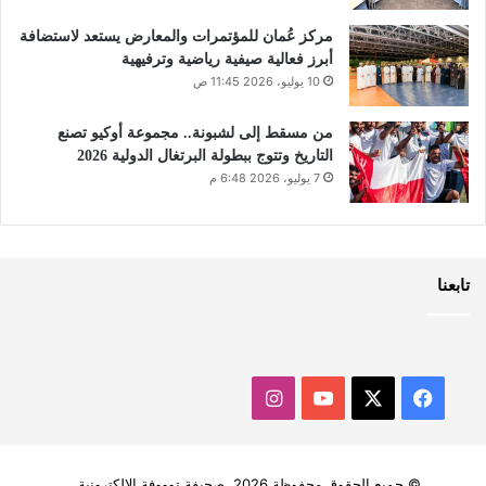
مركز عُمان للمؤتمرات والمعارض يستعد لاستضافة
أبرز فعالية صيفية رياضية وترفيهية
10 يوليو، 2026 11:45 ص
من مسقط إلى لشبونة.. مجموعة أوكيو تصنع
التاريخ وتتوج ببطولة البرتغال الدولية 2026
7 يوليو، 2026 6:48 م
تابعنا
‫X
فيسبوك
‫YouTube
انستقرام
© جميع الحقوق محفوظة 2026, صحيفة توووفة الالكترونية