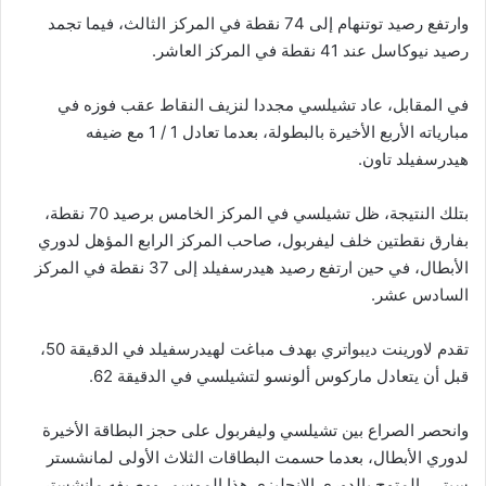
وارتفع رصيد توتنهام إلى 74 نقطة في المركز الثالث، فيما تجمد
رصيد نيوكاسل عند 41 نقطة في المركز العاشر.
في المقابل، عاد تشيلسي مجددا لنزيف النقاط عقب فوزه في
مبارياته الأربع الأخيرة بالبطولة، بعدما تعادل 1 / 1 مع ضيفه
هيدرسفيلد تاون.
بتلك النتيجة، ظل تشيلسي في المركز الخامس برصيد 70 نقطة،
بفارق نقطتين خلف ليفربول، صاحب المركز الرابع المؤهل لدوري
الأبطال، في حين ارتفع رصيد هيدرسفيلد إلى 37 نقطة في المركز
السادس عشر.
تقدم لاورينت ديبواتري بهدف مباغت لهيدرسفيلد في الدقيقة 50،
قبل أن يتعادل ماركوس ألونسو لتشيلسي في الدقيقة 62.
وانحصر الصراع بين تشيلسي وليفربول على حجز البطاقة الأخيرة
لدوري الأبطال، بعدما حسمت البطاقات الثلاث الأولى لمانشستر
سيتي، المتوج بالدوري الإنجليزي هذا الموسم، ووصيفه مانشستر