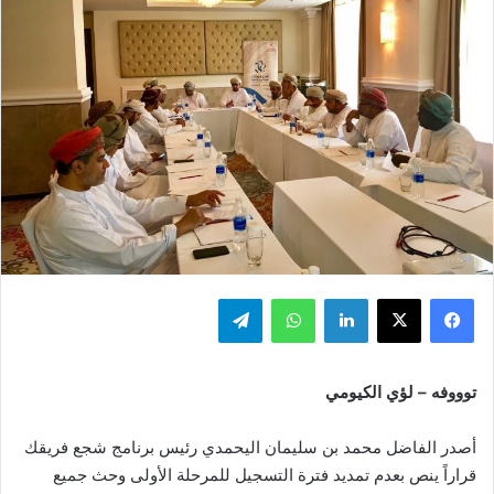
فيسبوك
‫X
لينكدإن
واتساب
تيلقرام
توووفه – لؤي الكيومي
أصدر الفاضل محمد بن سليمان اليحمدي رئيس برنامج شجع فريقك
قراراً ينص بعدم تمديد فترة التسجيل للمرحلة الأولى وحث جميع