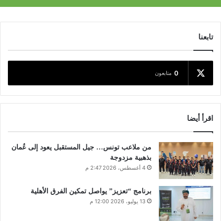
تابعنا
0
متابعون
اقرأ أيضا
من ملاعب تونس… جيل المستقبل يعود إلى عُمان
بذهبية مزدوجة
4 أغسطس، 2026 2:47 م
برنامج “تعزيز” يواصل تمكين الفرق الأهلية
13 يوليو، 2026 12:00 م