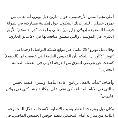
أعلن نجم التنس الأرجنتيني، خوان مارتن ديل بوترو، أنه يعاني من
تمزق عضلي ، ليثير بذلك الشكوك حول إمكانية مشاركته في بطولة
فرنسا المفتوحة (رولان جاروس) ، ثاني بطولات “جراند سلام” الأربع
الكبرى في الموسم ، والتي تنطلق منافساتها في 27 مايو الجاري.
وقال ديل بوترو /29 عاما/ عبر موقع شبكة التواصل الإجتماعي
“تويتر” :”أود أن أبلغكم بأن الفحوص الطبية التي خضعت لها (الجمعة)
كشفت عن تعرضي لتمزق من الدرجة الأولى في العضلة الضامة
اليسرى.”
وأضاف “بدأت بالفعل برنامج إعادة التأهيل وسنرى كيفية تحسن
حالتي في الأيام المقبلة ، كي نقف على إمكانية مشاركتي في رولان
جاروس”.
وكان ديل بوترو قد اضطر بسبب الإصابة للانسحاب خلال المجموعة
الثانية من مباراته أمام البلجيكي ديفيد جوفين الخميس الماضي، في