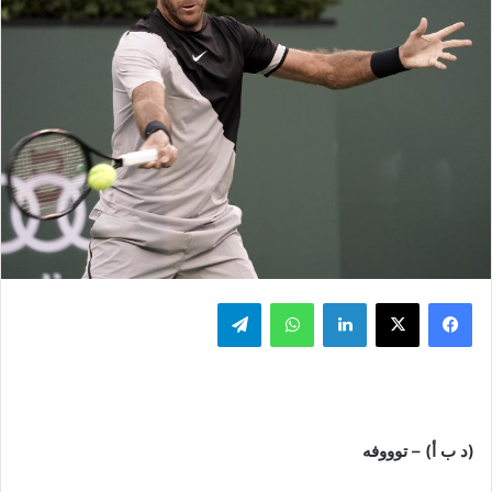
فيسبوك
‫X
لينكدإن
واتساب
تيلقرام
(د ب أ) – توووفه