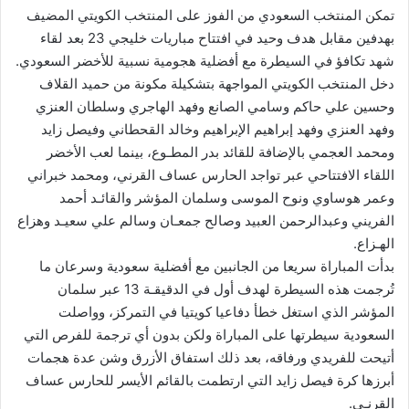
تمكن المنتخب السعودي من الفوز على المنتخب الكويتي المضيف
بهدفين مقابل هدف وحيد في افتتاح مباريات خليجي 23 بعد لقاء
شهد تكافؤ في السيطرة مع أفضلية هجومية نسبية للأخضر السعودي.
دخل المنتخب الكويتي المواجهة بتشكيلة مكونة من حميد القلاف
وحسين علي حاكم وسامي الصانع وفهد الهاجري وسلطان العنزي
وفهد العنزي وفهد إبراهيم الإبراهيم وخالد القحطاني وفيصل زايد
ومحمد العجمي بالإضافة للقائد بدر المطـوع، بينما لعب الأخضر
اللقاء الافتتاحي عبر تواجد الحارس عساف القرني، ومحمد خبراني
وعمر هوساوي ونوح الموسى وسلمان المؤشر والقائـد أحمد
الفريني وعبدالرحمن العبيد وصالح جمعـان وسالم علي سعيـد وهزاع
الهـزاع.
بدأت المباراة سريعا من الجانبين مع أفضلية سعودية وسرعان ما
تُرجمت هذه السيطرة لهدف أول في الدقيقـة 13 عبر سلمان
المؤشر الذي استغل خطأ دفاعيا كويتيا في التمركز، وواصلت
السعودية سيطرتها على المباراة ولكن بدون أي ترجمة للفرص التي
أتيحت للفريدي ورفاقه، بعد ذلك استفاق الأزرق وشن عدة هجمات
أبرزها كرة فيصل زايد التي ارتطمت بالقائم الأيسر للحارس عساف
القرنـي.