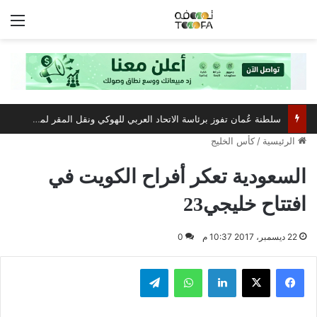
الق
سلطنة عُمان تفوز برئاسة الاتحاد العربي للهوكي ونقل المقر لمسقط
الرئيسية
/
كأس الخليج
السعودية تعكر أفراح الكويت في
افتتاح خليجي23
22 ديسمبر، 2017 10:37 م
0
فيسبوك
‫X
لينكدإن
واتساب
تيلقرام