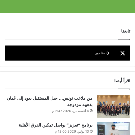
تابعنا
0
متابعون
اقرأ أيضا
من ملاعب تونس… جيل المستقبل يعود إلى عُمان
بذهبية مزدوجة
4 أغسطس، 2026 2:47 م
برنامج “تعزيز” يواصل تمكين الفرق الأهلية
13 يوليو، 2026 12:00 م