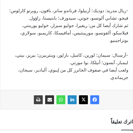
-ريال مدريد: دوديك؛ أربيلوا، فرناندو سانز، بافون، روبرتو كارلوس؛
فيجو، تشابي ألونسو، جوتي، سيدورف؛ بابتيستا، راؤول.
ثم شارك أيضا كل من: ريفيرا، جوليو سيزار، خوليو يورينتي،
فيلاسكو، ألفونسو، موريينتيس، أمافيسكا، كاريمبو، سولاري،
بوتراجينيو.
-آرسنال: سيمان؛ لورين، كامبل، بارلور، وينتربيرن؛ بيريز، بيتي،
ليمبار، آبسون؛ أنيلكا، بوا مورتي.
ولعب أيضا في صفوف الجانرز كل من إيبوي، أليادير، سيجان،
جريماندي.
اترك تعليقاً