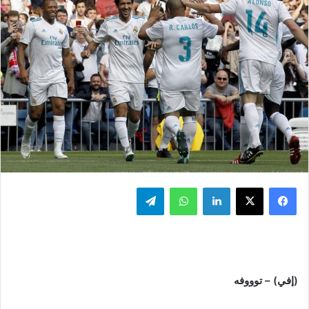
فيسبوك
‫X
لينكدإن
واتساب
تيلقرام
(إفي) – توووفه