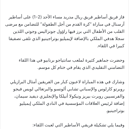
فاز فريق أساطير فريق ريال مدريد مساء الأحد (2-1) على أساطير
آرسنال في مباراة “كرة القدم من أجل الطفولة” للتضامن مع مرضى
القلب من الأطفال التي برز فيها راؤول جونزاليس وجوتي اللذين
سجلا هدفي الملكي بالإضافة لإيميليو بوتراجينيو الذي تلقى تصفيقا
كبيرا في اللقاء.
وحضرت جماهير كثيرة لملعب سانتياجو برنابيو في هذا اللقاء
التضامني التقليدي الذي يقام في ختام كل موسم.
وشارك في هذه المباراة لاعبون كبار من الفريقين أمثال البرازيلي
روبرتو كارلوس والإسباني تشابي ألونسو والبرتغالي لويس فيجو
والفرنسيين روبرت بيريز ونيكولا أنيلكا والإنجليزي ديفيد سيمان،
إضافة لرئيس العلاقات المؤسسية في النادي الملكي إيميليو
بوتراجينيو.
وفيما يلي تشكيلة فريقي الأساطير التي لعبت اللقاء: