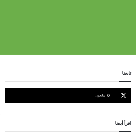
تابعنا
0
متابعون
اقرأ أيضا