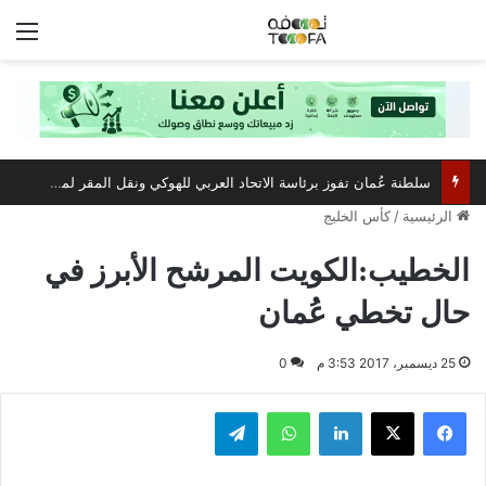
الق
سلطنة عُمان تفوز برئاسة الاتحاد العربي للهوكي ونقل المقر لمسقط
الرئيسية
/
كأس الخليج
الخطيب:الكويت المرشح الأبرز في
حال تخطي عُمان
25 ديسمبر، 2017 3:53 م
0
فيسبوك
‫X
لينكدإن
واتساب
تيلقرام