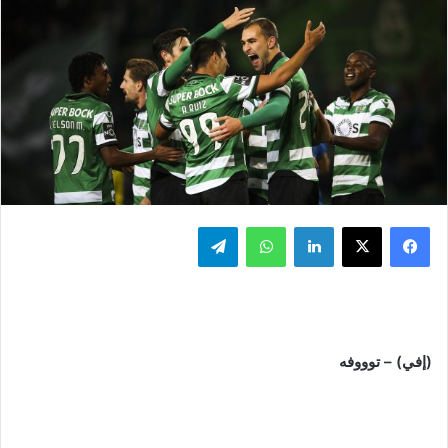
فيسبوك
‫X
لينكدإن
واتساب
تيلقرام
(إفي) – توووفه