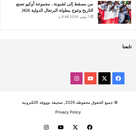
من مسقط إلى لشبونة.. مجموعة أوكيو تصنع
التاريخ وتتوج ببطولة البرتغال الدولية 2026
7 يوليو، 2026 6:48 م
تابعنا
‫X
فيسبوك
‫YouTube
انستقرام
© جميع الحقوق محفوظة 2026, صحيفة توووفة الالكترونية
Privacy Policy
فيسبوك
‫X
‫YouTube
انستقرام