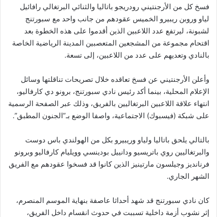
فسخ كل من الأرجنتيني رودريجو باتاليا والثنائي البرتغالي رافائيل
لياو وروبن ريبيرو الخميس عقودهم من جانب واحد مع سبورتنج
لشبونة، ليرتفع عدد اللاعبين الذين أقدموا على هذه الخطوة بعد
اقتحام مجموعة من المشجعين المتعصبين المدينة الرياضية الخاصة
بالنادي وتعديهم على عدد من اللاعبين، إلى تسعة.
وأعلن الأرجنتيني عن فسخ تعاقده خلال تصريحات تناقلتها وسائل
الإعلام المحلية، بينما أكد رئيس نادي سبورتنج، برونو دي كارفاليو،
انتهاء علاقة اللاعبين البرتغاليين بالفريق، وذلك عبر الصفحة الرسمية
على شبكة (فيسبوك) الاجتماعية، واصفا الوضع بـ”الجنون المطبق”.
بالتالي يلحق باتاليا ولياو وريبيرو بكل من الهولندي باس دوست
والبرتغاليين روي باتريسيو ودانييل بودينسي وويليام كارفاليو وبرونو
فرنانديز وجيلسون مارتينيز الذين كانوا قد فسخوا عقودهم مع الفريق
الشهر الجاري.
كان نادي سبورتنج قد شهد أحداثا عاصفة بنهاية الموسم المنصرم،
إثر نشوب أزمة داخلية تسببت في حدوث انقسام داخل الفريق،