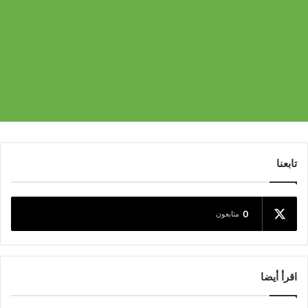
تابعنا
0
متابعون
اقرأ أيضا