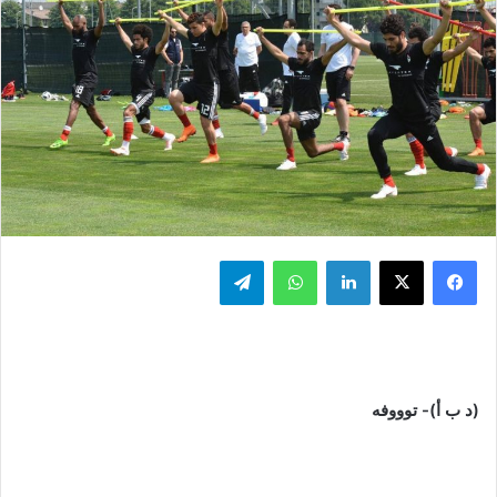
فيسبوك
‫X
لينكدإن
واتساب
تيلقرام
(د ب أ)- توووفه