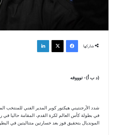
فيسبوك
‫X
لينكدإن
شاركها
(د ب أ)- توووفه
شدد الأرجنتيني هيكتور كوبر المدير الفني للمنتخب ال
في بطولة كأس العالم لكرة القدم، المقامة حاليا في ر
المونديال بتحقيق فوز بعد خسارتين متتاليتين في البطو