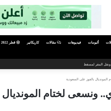
لات
ألبومات
فيديوهات
مقالات
كاريكاتير
قطر 2022
ي ونقل المقر لمسقط
 المونديال بالفوز على السعودية
. ونسعى لختام المونديال ب