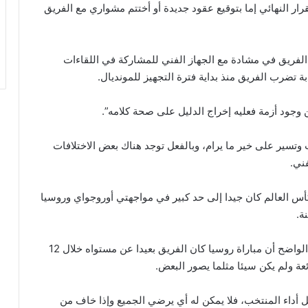
ر النهائي إما بتوقيع عقود جديدة أو أختتم مشواري مع الفريق
فريق في مشادة مع الجهاز الفني للمشاركة في اللقاءات
بة تضرب الفريق منذ بداية فترة التجهيز للمونديال.
وجود أزمة فعليه إخراج الدليل على صحة كلامه”.
وتسير على خير ما يرام، وبالفعل توجد هناك بعض الاختلافات
فني.
أس العالم كان جيدا إلى حد كبير في مواجهتي أوروجواي وروسيا
ة.
وكشف كوبر أن حديثه سيجد معارضة من الجميع ولكن الواضح أن مباراة روسيا كان الفريق بعيدا عن مستواه خلال 12
عة ولم يكن سيئا مثلما يصور البعض.
يل أداء المنتخب، فلا يمكن له أي يرضي الجميع وإذا خاف من