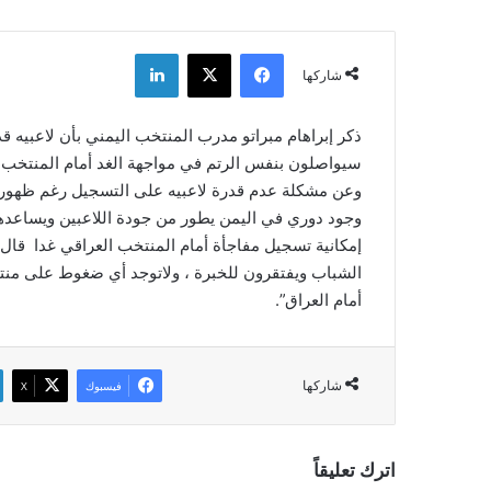
فيسبوك
‫X
لينكدإن
شاركها
ذكر إبراهام مبراتو مدرب المنتخب اليمني بأن لاعبيه قد
سيواصلون بنفس الرتم في مواجهة الغد أمام المنتخب ال
وعن مشكلة عدم قدرة لاعبيه على التسجيل رغم ظهورهم
وجود دوري في اليمن يطور من جودة اللاعبين ويساعده
إمكانية تسجيل مفاجأة أمام المنتخب العراقي غدا قال
الشباب ويفتقرون للخبرة ، ولاتوجد أي ضغوط على منتخب
أمام العراق”.
شاركها
فيسبوك
‫X
اترك تعليقاً