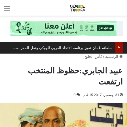
الق
سلطنة عُمان تفوز برئاسة الاتحاد العربي للهوكي ونقل المقر لمسقط
الرئيسية
/
كأس الخليج
عبيد الجابري:حظوظ المنتخب
ارتفعت
31 ديسمبر، 2017 4:15 م
0