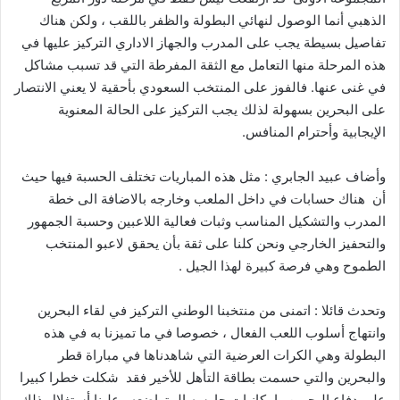
الذهبي أنما الوصول لنهائي البطولة والظفر باللقب ، ولكن هناك
تفاصيل بسيطة يجب على المدرب والجهاز الاداري التركيز عليها في
هذه المرحلة منها التعامل مع الثقة المفرطة التي قد تسبب مشاكل
في غنى عنها. فالفوز على المنتخب السعودي بأحقية لا يعني الانتصار
على البحرين بسهولة لذلك يجب التركيز على الحالة المعنوية
الإيجابية وأحترام المنافس.
وأضاف عبيد الجابري : مثل هذه المباريات تختلف الحسبة فيها حيث
أن هناك حسابات في داخل الملعب وخارجه بالاضافة الى خطة
المدرب والتشكيل المناسب وثبات فعالية اللاعبين وحسبة الجمهور
والتحفيز الخارجي ونحن كلنا على ثقة بأن يحقق لاعبو المنتخب
الطموح وهي فرصة كبيرة لهذا الجيل .
وتحدث قائلا : اتمنى من منتخبنا الوطني التركيز في لقاء البحرين
وانتهاج أسلوب اللعب الفعال ، خصوصا في ما تميزنا به في هذه
البطولة وهي الكرات العرضية التي شاهدناها في مباراة قطر
والبحرين والتي حسمت بطاقة التأهل للأخير فقد شكلت خطرا كبيرا
على دفاع البحرين وإمكانيات حارسه المتواضعه وعلينا أستغلال ذلك