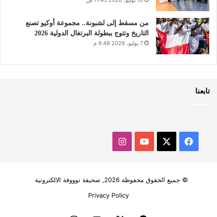
10 يوليو، 2026 11:45 ص
من مسقط إلى لشبونة.. مجموعة أوكيو تصنع
التاريخ وتتوج ببطولة البرتغال الدولية 2026
7 يوليو، 2026 6:48 م
تابعنا
‫X
فيسبوك
‫YouTube
انستقرام
© جميع الحقوق محفوظة 2026, صحيفة توووفة الالكترونية
Privacy Policy