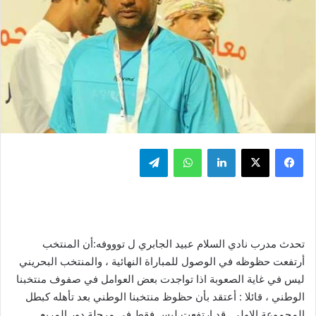
فيسبوك
‫X
لينكدإن
واتساب
تيلقرام
تحدث مدرب نادي السلام عبيد الجابري ل توووفه:أن المنتخب
أرتفعت حظوظه في الوصول للمباراة النهائية ، والمنتخب البحريني
ليس في غاية الصعوبة اذا تواجدت بعض العوامل في صفوف منتخبنا
الوطني ، قائلا : أعتقد بأن حظوظ منتخبنا الوطني بعد تأهله كبطل
المجموعة الاولى قد ارتفعت ليس فقط في مرحلة دور المربع