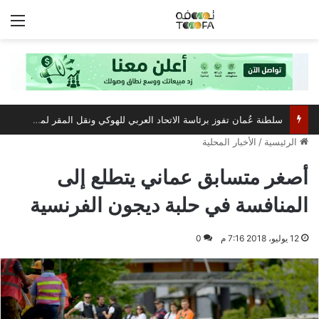
الق
سلطنة عُمان تفوز برئاسة الاتحاد العربي للهوكي ونقل المقر لمسقط
الرئيسية
/
الأخبار المحلية
أصغر متسابق عماني يتطلع إلى
المنافسة في حلبة ديجون الفرنسية
12 يوليو، 2018 7:16 م
0