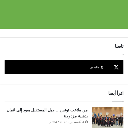
تابعنا
0
متابعون
اقرأ أيضا
من ملاعب تونس… جيل المستقبل يعود إلى عُمان
بذهبية مزدوجة
4 أغسطس، 2026 2:47 م