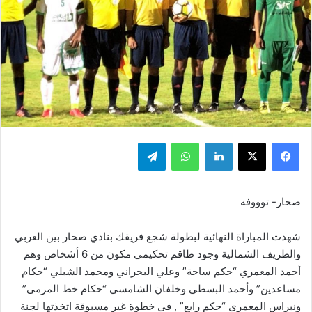
فيسبوك
‫X
لينكدإن
واتساب
تيلقرام
صحار- توووفه
شهدت المباراة النهائية لبطولة شجع فريقك بنادي صحار بين العربي
والطريف الشمالية وجود طاقم تحكيمي مكون من 6 أشخاص وهم
أحمد المعمري “حكم ساحة” وعلي البحراني ومحمد الشبلي “حكام
مساعدين” وأحمد البسطي وخلفان الشامسي “حكام خط المرمى”
ونبراس المعمري “حكم رابع” , في خطوة غير مسبوقة اتخذتها لجنة