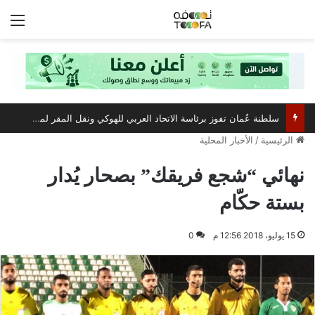
الق
سلطنة عُمان تفوز برئاسة الاتحاد العربي للهوكي ونقل المقر لمسقط
الرئيسية
/
الأخبار المحلية
نهائي “شجع فريقك” بصحار يُدار
بستة حكّام
15 يوليو، 2018 12:56 م
0