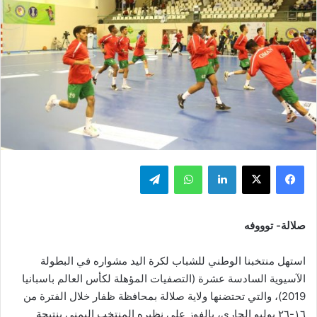
فيسبوك
‫X
لينكدإن
واتساب
تيلقرام
صلالة- توووفه
استهل منتخبنا الوطني للشباب لكرة اليد مشواره في البطولة
الآسيوية السادسة عشرة (التصفيات المؤهلة لكأس العالم باسبانيا
2019)، والتي تحتضنها ولاية صلالة بمحافظة ظفار خلال الفترة من
١٦-٢٦ يوليو الحاري، بالفوز على نظيره المنتخب اليمني بنتيجة