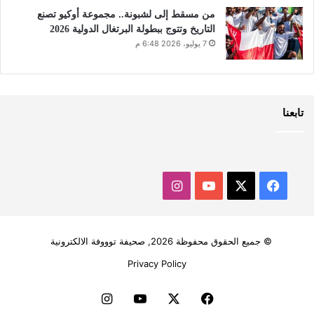
من مسقط إلى لشبونة.. مجموعة أوكيو تصنع
التاريخ وتتوج ببطولة البرتغال الدولية 2026
7 يوليو، 2026 6:48 م
تابعنا
‫X
فيسبوك
‫YouTube
انستقرام
© جميع الحقوق محفوظة 2026, صحيفة توووفة الالكترونية
Privacy Policy
فيسبوك
‫X
‫YouTube
انستقرام