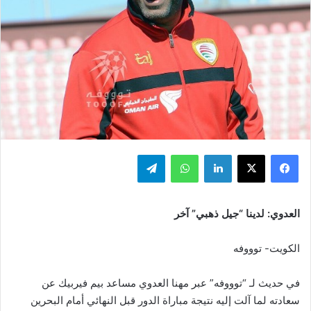
فيسبوك
‫X
لينكدإن
واتساب
تيلقرام
العدوي: لدينا “جيل ذهبي” آخر
الكويت- توووفه
في حديث لـ “توووفه” عبر مهنا العدوي مساعد بيم فيربيك عن
سعادته لما آلت إليه نتيجة مباراة الدور قبل النهائي أمام البحرين