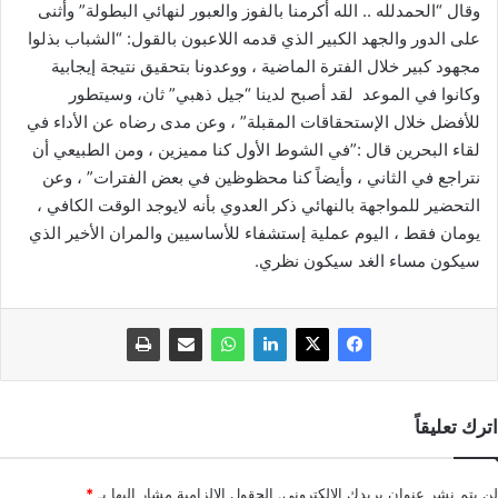
وقال “الحمدلله .. الله أكرمنا بالفوز والعبور لنهائي البطولة” وأثنى
على الدور والجهد الكبير الذي قدمه اللاعبون بالقول: “الشباب بذلوا
مجهود كبير خلال الفترة الماضية ، ووعدونا بتحقيق نتيجة إيجابية
وكانوا في الموعد لقد أصبح لدينا “جيل ذهبي” ثان، وسيتطور
للأفضل خلال الإستحقاقات المقبلة” ، وعن مدى رضاه عن الأداء في
لقاء البحرين قال :”في الشوط الأول كنا مميزين ، ومن الطبيعي أن
نتراجع في الثاني ، وأيضاً كنا محظوظين في بعض الفترات” ، وعن
التحضير للمواجهة بالنهائي ذكر العدوي بأنه لايوجد الوقت الكافي ،
يومان فقط ، اليوم عملية إستشفاء للأساسيين والمران الأخير الذي
سيكون مساء الغد سيكون نظري.
اترك تعليقاً
لن يتم نشر عنوان بريدك الإلكتروني.
الحقول الإلزامية مشار إليها بـ
*