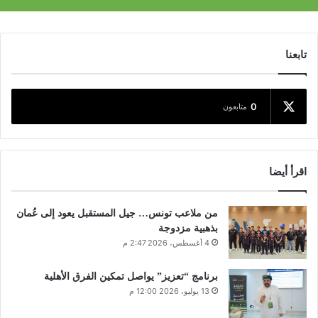
تابعنا
0
متابعون
اقرأ أيضا
من ملاعب تونس… جيل المستقبل يعود إلى عُمان
بذهبية مزدوجة
4 أغسطس، 2026 2:47 م
برنامج “تعزيز” يواصل تمكين الفرق الأهلية
13 يوليو، 2026 12:00 م