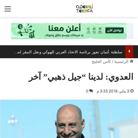
الق
سلطنة عُمان تفوز برئاسة الاتحاد العربي للهوكي ونقل المقر لمسقط
الرئيسية
/
كأس الخليج
العدوي: لدينا “جيل ذهبي” آخر
3 يناير، 2018 3:35 م
0