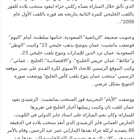
الذي تألق خلال المباراة بصدّه ركلتي جزاء ليقود منتخب بلاده للفوز
باللقب الخليجي للمرة الثانية بتاريخه بعد فوزه باللقب الأول عام
2009″، .
وعنونت صحيفة “الرياضية” السعودية: ختامها سلطنـة، أمام “اليوم”
فوضعت مانشيت: عمان يتوشح بذهب خليجي 23″ وكتبت “الوطن”
السعودية: عمان ترد الدين للإمـارات وتتوج بلقب خليجي 23،
و”عكاظ”: عمان عريس الخليـج”، و”الاقتصاديـة”: الخليج .. عماني”،
وكتب الموقع الرسمي للاتحاد الآسيوي لكرة القـدم على صدر موقعه
الرسمي “منتخب عمان يتوج بلقب كأس الخليج” ووضعت صورة
التتويج بشكل عرضي .
ووصفت “الأيام” البحرينية فوز المنتخب بمانشيت: الرشيدي يقود
عمان للقب ثان وكتبت زميلتها أخبار الخليج في تقريرها
للمباراة: وكان نجم المباراة على استاد جابر الدولي في الكويت،
الحارس العماني فايز الرشيدي الذي أنقذ منتخب بلاده في الدقيقة
89 بتصديه لركلة جزاء نفذها الإماراتي عمر عبد الرحمن، وقام بالأمر
نفسه في ركلات الترجيح بتصديه للركلة الخامسة التي نفذها عبد