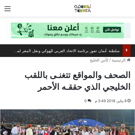
الق
سلطنة عُمان تفوز برئاسة الاتحاد العربي للهوكي ونقل المقر لمسقط
الرئيسية
/
كأس الخليج
الصحف والمواقع تتغنـى باللقب
الخليجي الذي حققـه الأحمر
6 يناير، 2018 3:49 م
0