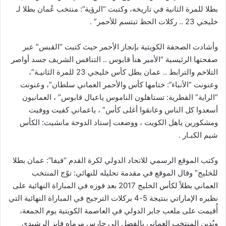
بطلا للمرة الثانية في تاريخه، وكتبت “الرؤية”: منتخب عُمان بطلا لـ
خليجي 23 .. ركلات الحظ تبتسم للأحمر” .
وأشادت الصحفة الكويتية بإنجاز الأحمر حيث كتبت “القبس” عبر
صفحتها الرئيسية “الأمير هنأ قابوس .. التنافس الشريف جسد أواصر
التلاحم والترابط .. عمان بطل كأس خليجي 23 للمرة الثانيـة”،
وعنونت “الأنباء”: ختامها كأس والأحمر العماني سلطان”، وعنونت
“الراية” القطرية: تستاهلون الناموس ياعيال قابوس” ، العمانيون
أسعدوا كل الناس وعانقوا أغلى كأس” ، ياعماني كفيت ووفيت
ومشكورين ياهل الكويت ، ووضعت إستاد الدوحة مانشيت: الكأس
شيم الكبـار .
وكتب الموقع الرسمي للاتحاد الدولي لكرة القدم “فيفا”: عمان بطلا
للخليج” وقال الموقع في مقدمة تحليله للنهائي: توّج المنتخب
العماني بطلاً لكأس الخليج 2017 بعد فوزه في المباراة النهائية على
نظيره الإماراتي بنتيجة 5-4 بركلات الترجيح في المباراة النهائية التي
أُقيمت على ملعب جابر الدولي في العاصمة الكويتية يوم الجمعة،
ويُدين المنتخب العماني بالفضل إلى حارس مرماه فايز الرشيدي