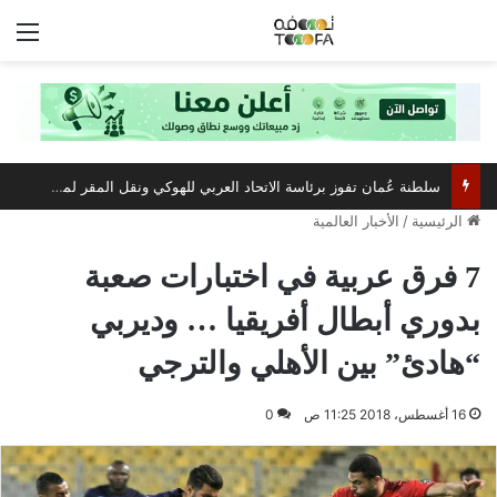
الق
مركز عُمان للمؤتمرات والمعارض يستعد لاستضافة أبرز فعالية صيفية رياضية وترفيهية
الرئيسية
/
الأخبار العالمية
7 فرق عربية في اختبارات صعبة
بدوري أبطال أفريقيا … وديربي
“هادئ” بين الأهلي والترجي
16 أغسطس، 2018 11:25 ص
0