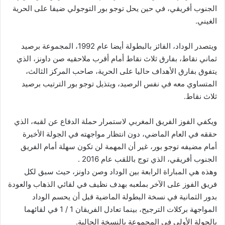
الجنوب أفريقي، في حين يحل توجو بور التوجولي ضيفا على الحرية
الغيني.
ويتصدر الوداد، الفائز بالبطولة أيضا عام 1992، المجموعة برصيد
ثماني نقاط، بفارق ثلاث نقاط أمام أقرب ملاحقيه صن داونز، الذي
يتفوق بفارق الأهداف حاليا على الحرية، صاحب المركز الثالث،
المتساوي معه في نفس الرصيد، ويتذيل توجو بور الترتيب برصيد
ثلاث نقاط.
ويكفي الفوز الفريق المغربي لاستمرار حملة الدفاع عن لقبه، الذي
حققه في العام الماضي، دون انتظار مواجهته في الجولة الأخيرة
أمام مضيفه توجو بور، غير أن المهمة لن تكون سهلة أمام الفريق
الجنوب أفريقي، الذي توج باللقب عام 2016 .
وهذه هي المباراة الرابعة بين الوداد وصن داونز، حيث سبق لكل
فريق الفوز على الآخر بملعبه بهدف نظيف في لقائي الذهاب والعودة
بدور الثمانية في نسخة البطولة الماضية قبل أن يحسم الوداد
المواجهة بركلات الترجيح، بينما تعادل الفريقان 1 / 1 في لقائهما
بالجولة الأولى في المجموعة بالنسخة الحالية.