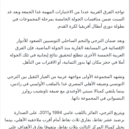
تواجه الفرق العربية عددا من الاختبارات المهمة غدا الجمعة وبعد غد
السبت ضمن منافسات الجولة الخامسة بمرحلة المجموعات في
بطولة دوري أبطال أفريقيا لكرة القدم.
وبعد ضمان الترجي والنجم الساحلي التونسيين الصعود للأدوار
الإقصائية في المسابقة القارية منذ الجولة الماضية، فإن الفرق
العربية الخمسة الأخرى تتطلع لتحقيق نتائج إيجابية في تلك الجولة
أملا في حجز مكان لها بدور الثمانية، أو الاقتراب من التأهل.
وتشهد المجموعة الأولى مواجهة عربية من العيار الثقيل بين الترجي
التونسي وضيفه الأهلي المصري غدا بالملعب الأولمبي في رادس،
بينما يلتقي كمبالا سيتي الأوغندي مع ضيفه تاونشيب رولرز
البتسواني في المجموعة ذاتها.
ويتربع الترجي، الفائز باللقب عامي 1994 و2011، على الصدارة
برصيد عشر نقاط، بفارق ثلاث نقاط أمام أقرب ملاحقيه الأهلي، بينما
يحتل كمبالا المركز الثالث بثلاث نقاط، متفوقا بفارق الأهداف على