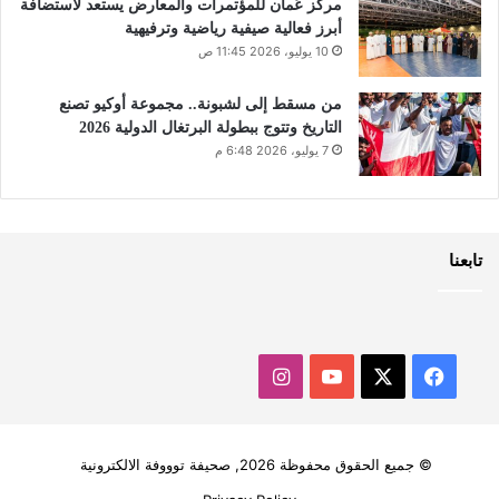
مركز عُمان للمؤتمرات والمعارض يستعد لاستضافة
أبرز فعالية صيفية رياضية وترفيهية
10 يوليو، 2026 11:45 ص
من مسقط إلى لشبونة.. مجموعة أوكيو تصنع
التاريخ وتتوج ببطولة البرتغال الدولية 2026
7 يوليو، 2026 6:48 م
تابعنا
‫X
فيسبوك
‫YouTube
انستقرام
© جميع الحقوق محفوظة 2026, صحيفة توووفة الالكترونية