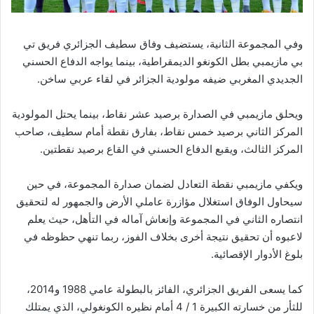
وفي المجموعة الثانية، يستضيف وفاق سطيف الجزائري فريق تي
بي مازيمبي بطل الكونغو الديمقراطية، بينما يواجه الدفاع الحسني
الجديدي المغربي ضيفه مولودية الجزائر في لقاء عربي ساخن.
ويحلق مازيمبي في الصدارة برصيد عشر نقاط، بينما يحتل المولودية
المركز الثاني برصيد خمس نقاط، بفارق نقطة أمام سطيف، صاحب
المركز الثالث، ويقبع الدفاع الحسني في القاع برصيد نقطتين.
ويكفي مازيمبي نقطة التعادل لضمان صدارة المجموعة، في حين
سيحاول الوفاق استغلال مؤازرة عاملي الأرض والجمهور له لتحقيق
انتصاره الثاني في المجموعة وإنعاش آماله في التأهل، حيث يعلم
لاعبوه أن تحقيق نتيجة أخرى بخلاف الفوز، ربما تنهي حظوظه في
بلوغ الأدوار الإقصائية.
كما يسعى الفريق الجزائري، الفائز بالبطولة عامي 1988 و2014،
للثأر من خسارته الكبيرة 1 / 4 أمام نظيره الكونغولي، الذي يمتلك