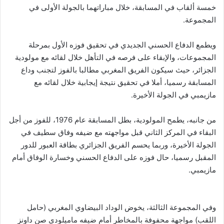
خمسة ألقاب في المسابقة، خلال مباراتهما بالجولة الأولى في
المجموعة.
ويطمع الدفاع الحسني الجديدي في تحقيق فوزه الأول بمرحلة
المجموعات، والإبقاء على فرصه في التأهل خلال لقائه مع مولودية
الجزائر، حيث سيكون الفريق المغربي مطالبا بالفوز لتجنب وداع
المسابقة رسميا، أملا في تحقيق نتيجة إيجابية خلال لقائه مع
مازيمبي في الجولة الأخيرة.
من جانبه، يطمح المولودية، بطل المسابقة عام 1976، للفوز من أجل
البقاء في المركز الثاني قبل مواجهته مع ضيفه وفاق سطيف في
الجولة الأخيرة، وربما يحسم الفريق الجزائري بطاقة العبور للدور
المقبل رسميا، حال فوزه على الدفاع الحسني وخسارة الوفاق أمام
مازيمبي.
وفي المجموعة الثالثة، يخوض الوداد البيضاوي المغربي (حامل
اللقب) مواجهة محفوفة بالمخاطر أمام ضيفه ماميلودي صن داونز