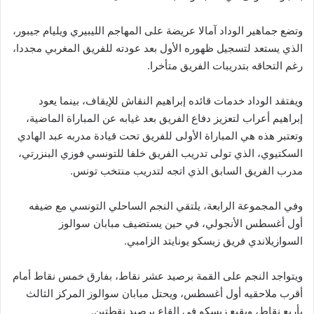
وتضع جماهير الوداد آمالا عريضة على المهاجم الليبيري ويليام جيبور،
الذي يستعد لتسجيل ظهوره الأول بعد عودته للفريق المغربي مجددا،
رغم التحاقه بتدريبات الفريق متأخرا.
ويفتقد الوداد خدمات قائده إبراهيم النقاش للإيقاف، بينما يعود
إبراهيم أعراب لتعزيز دفاع الفريق بعد غيابه عن المباراة الماضية،
وتعتبر هذه هي المباراة الأولى للفريق تحت قيادة مدربه عبد الهادي
السكتيوي، الذي تولى تدريب الفريق خلفا للتونسي فوزي البنزرتي،
مدرب الفريق السابق الذي اتجه لتدريب منتخب تونس.
وفي المجموعة الرابعة، يلتقي النجم الساحلي التونسي مع ضيفه
أول أغسطس الأنجولي، في حين يستضيف مبابان سوالوز
السوازيلاندي فريق زيسكو يونايتد الزامبي.
ويتواجد النجم على القمة برصيد عشر نقاط، بفارق خمس نقاط أمام
أقرب ملاحقيه أول أغسطس، ويحتل مبابان سوالوز المركز الثالث
بأربع نقاط، ويقبع زيسكو في القاع برصيد نقطتين.