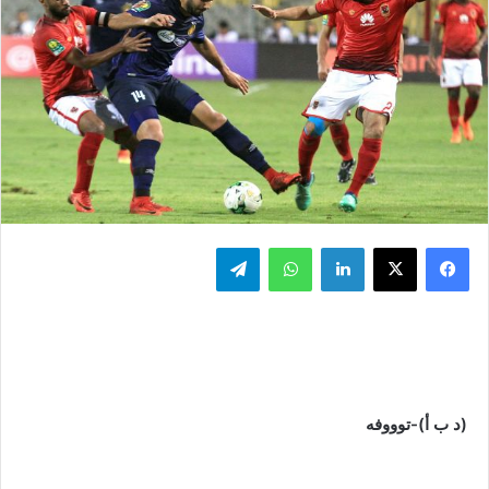
فيسبوك
‫X
لينكدإن
واتساب
تيلقرام
(د ب أ)-توووفه