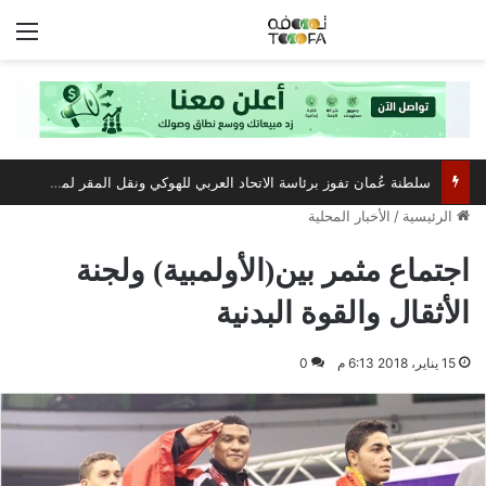
الق
سلطنة عُمان تفوز برئاسة الاتحاد العربي للهوكي ونقل المقر لمسقط
الرئيسية
/
الأخبار المحلية
اجتماع مثمر بين(الأولمبية) ولجنة
الأثقال والقوة البدنية
15 يناير، 2018 6:13 م
0