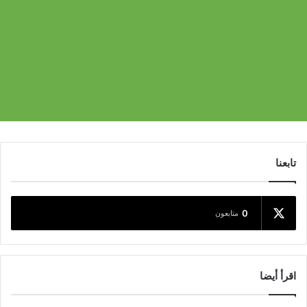
تابعنا
0
متابعون
اقرأ أيضا