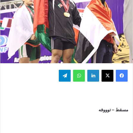
فيسبوك
‫X
لينكدإن
واتساب
تيلقرام
مسقط – توووفه