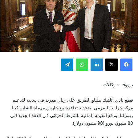
فيسبوك
‫X
لينكدإن
واتساب
تيلقرام
توووفه – وكالات
قطع نادي أتلتيك بيلباو الطريق على ريال مدريد في سعيه لتدعيم
مركز حراسة المرمى، بتجديد تعاقده مع حارس مرماه الشاب كيبا
ريبويلتا، ورفع القيمة المالية للشرط الجزائي في العقد الجديد إلى
80 مليون يورو (98 مليون دولار).