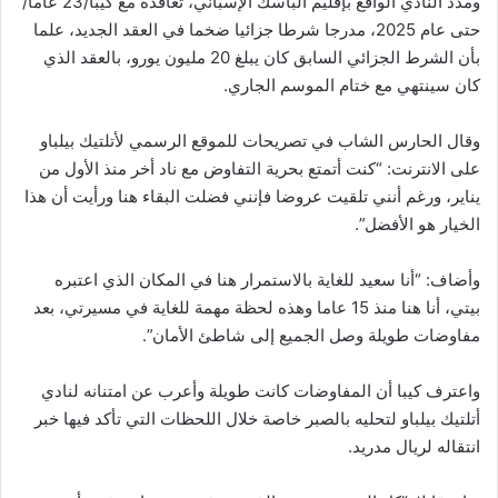
ومدد النادي الواقع بإقليم الباسك الإسباني، تعاقده مع كيبا/23 عاما/
حتى عام 2025، مدرجا شرطا جزائيا ضخما في العقد الجديد، علما
بأن الشرط الجزائي السابق كان يبلغ 20 مليون يورو، بالعقد الذي
كان سينتهي مع ختام الموسم الجاري.
وقال الحارس الشاب في تصريحات للموقع الرسمي لأتلتيك بيلباو
على الانترنت: “كنت أتمتع بحرية التفاوض مع ناد أخر منذ الأول من
يناير، ورغم أنني تلقيت عروضا فإنني فضلت البقاء هنا ورأيت أن هذا
الخيار هو الأفضل”.
وأضاف: “أنا سعيد للغاية بالاستمرار هنا في المكان الذي اعتبره
بيتي، أنا هنا منذ 15 عاما وهذه لحظة مهمة للغاية في مسيرتي، بعد
مفاوضات طويلة وصل الجميع إلى شاطئ الأمان”.
واعترف كيبا أن المفاوضات كانت طويلة وأعرب عن امتنانه لنادي
أتلتيك بيلباو لتحليه بالصبر خاصة خلال اللحظات التي تأكد فيها خبر
انتقاله لريال مدريد.