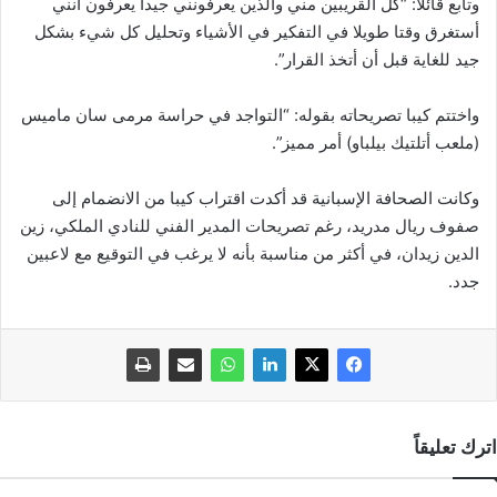
وتابع قائلا: “كل القريبين مني والذين يعرفونني جيدا يعرفون أنني
أستغرق وقتا طويلا في التفكير في الأشياء وتحليل كل شيء بشكل
جيد للغاية قبل أن أتخذ القرار”.
واختتم كيبا تصريحاته بقوله: “التواجد في حراسة مرمى سان ماميس
(ملعب أتلتيك بيلباو) أمر مميز”.
وكانت الصحافة الإسبانية قد أكدت اقتراب كيبا من الانضمام إلى
صفوف ريال مدريد، رغم تصريحات المدير الفني للنادي الملكي، زين
الدين زيدان، في أكثر من مناسبة بأنه لا يرغب في التوقيع مع لاعبين
جدد.
اترك تعليقاً