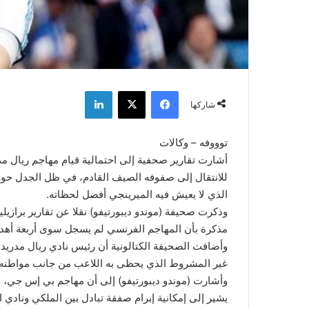
فيسبوك
‫X
لينكدإن
شاركها
توووفه – وكالات
أشارت تقارير صحفية إلى احتمالية قيام مهاجم ريال م
للانتقال إلى صفوفه الصيف القادم، في ظل الجدل حول
الذي لا يعيش فيه الميرينجي أفضل لحظاته.
وذكرت صحيفة (موندو ديبورتيفو) نقلا عن تقارير برازيلي
مذكرة بأن المهاجم الفرنسي لم يسجل سوى أربعة أهدا
وأضافت الصحيفة الكتالونية أن رئيس نادي ريال مدريد، 
غير المشروط الذي يحظى به اللاعب من جانب مواطنه، م
وأشارت (موندو ديبورتيفو) إلى أن مهاجم بي إس جي، ال
يشير إلى إمكانية إبرام صفقة تبادل بين الملكي ونادي ا