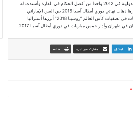
ويعد الكاف صاحب الـ34 عاما والحاصل على الشارة الدوليـة في 2012 واحدا من أفضل الحكام في القارة وأسندت له
مؤخرا إدارة أقوى المباريات في البطولات الآسيوية أبرزها ذهاب نهائي دوري أبطال آسيا 2016 بين العين الإماراتي
ومضيفه جيونبك هايونداي الكوري الجنوبي وثمان مباريات في تصفيات كأس العالم “روسيـا 2018” أبرزها أستراليا
ن في طهران وأدار خمس مباريات في دوري أبطال آسيـا 2017.
لينكدإن
مشاركة عبر البريد
طباعة
*