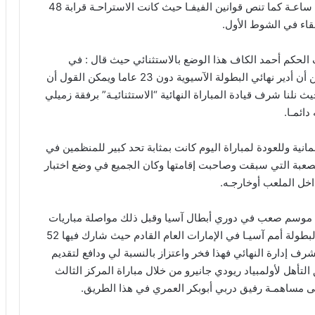
على الخطوط والذي رفض إقامة الشوط الثاني بعد ربع ساعـة كما تنص قوانين الفيفـا حيث كانت الاستراحـة قرابة 48
لقاء في الشوط الأول.
الحكم أحمد الكاف هذا الوضع بالاستثنائي حيث قال : في
البداية هذا توفيق من رب العالمين وبفضل دعاء الوالدين أن أدير نهائي البطولة الآسيوية دون 23 عاما ويمكن القول أن
ث نلنا شرف قيادة المباراة النهائية “الاستثنائيـة” برفقة زميلي
دائمـا.
نية وللعودة لمباراة اليوم كانت بمثابة تحد كبير للمنظمين في
لصعبة التي سبقت وصاحبت إقامتها وكان الجميع في وضع اختبار
اخل الملعب أوخارجـه.
نا موسم صعب في دوري أبطال آسيا وقبل ذلك مواصلة مباريات
دوري عمانتل وهذه البطولة كانت بمثابة استعداد مبكر لبطولة أمم آسيـا في الإمارات العام القادم حيث شارك فيها 52
رف إدارة النهائي فهذا فخر واعتزاز بالنسبة لي ودافع لتقديم
 أدرت في بطولة قطر 2016 دون 23 ملحق التأهل لأولمبياد ريودي جانيرو من خلال مباراة المركز الثالث
سى مساهمـة رفيق دربي أبوبكر العمري في هذا الطريق.