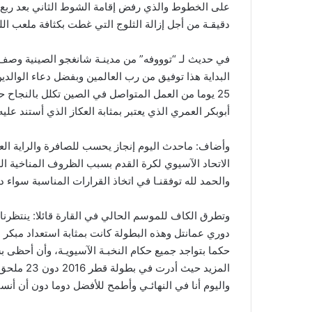
دقيقـة من أجل إزالة الثلوج التي غطت بكثافة ملعب ال
في حديث لـ “توووفه” من مدينـة شانغجو الصينية وصف 
25 يوما من العمل المتواصل في الصين تكلل بالنجاح حي
أبوبكر العمري الذي يعتبر بمثابة العكاز الذي أستند عليه 
وأضاف: ماحدث اليوم إنجاز يحسب للصافرة والراية العما
الاتحاد الآسيوي لكرة القدم بسبب الظروف المناخية ا
والحمد لله توفقنـا في اتخاذ القرارات المناسبة سواء د
وتطرق الكاف للموسم الحالي في القارة قائلا: ينتظر
حكما بتواجد جميع حكام النخبـة الآسيويـة، وأن أحظى بش
المزيد حيث
واليوم أنا في النهائـي وأطمح للأفضل دوما دون أن أن