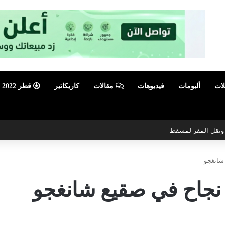
لات
ألبومات
فيديوهات
مقالات
كاريكاتير
قطر 2022
ي ونقل المقر لمسقط
شانغجو
 نجاح في صقيع شانغجو