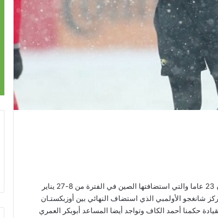
عاشت الكرة الآسيوية اليوم على وقع نهائي بطولة دون 23 عاما والتي استضافتها الصين في الفترة من 8-27 يناير
ركز شانغجو الأولمبي الذي استضاف النهائي بين أوزبكستـان
يادة حكمنا أحمد الكاف وتواجد أيضا المساعد أبوبكر العمري