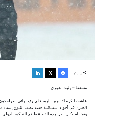
فيسبوك
‫X
لينكدإن
شاركها
مسقط – وليـد العبـري
الجاري في أجواء استثنائيـة حيث غطت الثلوج إستاد م
وفيتنـام وكان بطل هذه القصـة طاقم التحكيم الدولي بق