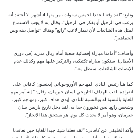
وتابع: “لقد وقعنا عقدا لخمس سنوات، مر منها 4 أشهر. لا أعتقد أنه
يرغب في الرحيل أو يفكر في الرحيل”، وقال إنه لا يجب الاستماع
لمثل هذه الشائعات لأن نيمار لاعب “رائع” وهناك “تواصل بينه وبين
الجماهير”.
وأضاف: “أمامنا مباراة إقصائية صعبة أمام ريال مدريد (في دوري
الأبطال). ستكون مباراة تكتيكية، والتركيز عليها مهم وكذلك عدم
الإنصات للشائعات. سنظل معا”.
كما هنأ رئيس النادي المهاجم الأوروجوياني إدينسون كافاني على
انفراده بلقب الهداف التاريخي لسان جيرمان، وقال: ” إنه أمر مهم
للغاية بالنسبة له وبالنسبة للنادي. إيدي هداف كبير، ومهاجم كبير،
وشخص رائع. نحن فخورون جدا به. لقد دخل تاريخ باريس سان
جيرمان، وهو أمر لا يحدث كل يوم. هو يستحق هذا الإ
نجاز”.
وأكد الخليفي عن كافاني: “لقد فعلنا شيئا جيدا للغاية حين تعاقدنا
معه منذ 5 سنوات. أنا سعيد جدا به. إنه يستحق كل ذلك لأنه اجتهد