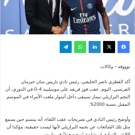
فيسبوك
‫X
لينكدإن
واتساب
تيلقرام
توووفه – وكالات
أكد القطري ناصر الخليفي، رئيس نادي باريس سان جيرمان
الفرنسي، اليوم، عقب فوز فريقه على مونبيلييه 4-0 في الدوري، أن
النجم البرازيلي نيمار سيبقى داخل أسوار ملعب الأمراء في الموسم
المقبل بنسبة 2000%.
وأوضح رئيس النادي في تصريحات عقب اللقاء، أنه يبتسم حين يسمع
مثل تلك الشائعات عن نجمه البرازيلي لأنها ليست حقيقية، مؤكدا أن
اللاعب السابق لبرشلونة “سعيد جدا” في باريس.